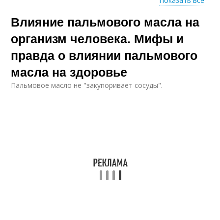
Показать все
Влияние пальмового масла на
Масло в развитых
странах
организм человека. Мифы и
правда о влиянии пальмового
масла на здоровье
Пальмовое масло не "закупоривает сосуды".