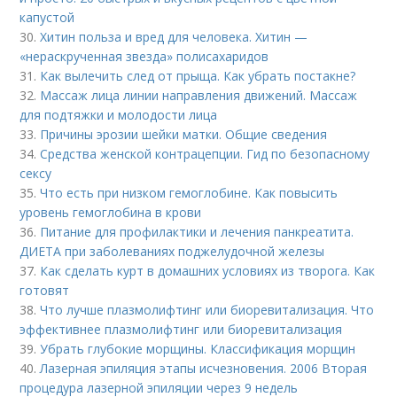
капустой
30.
Хитин польза и вред для человека. Хитин —
«нераскрученная звезда» полисахаридов
31.
Как вылечить след от прыща. Как убрать постакне?
32.
Массаж лица линии направления движений. Массаж
для подтяжки и молодости лица
33.
Причины эрозии шейки матки. Общие сведения
34.
Средства женской контрацепции. Гид по безопасному
сексу
35.
Что есть при низком гемоглобине. Как повысить
уровень гемоглобина в крови
36.
Питание для профилактики и лечения панкреатита.
ДИЕТА при заболеваниях поджелудочной железы
37.
Как сделать курт в домашних условиях из творога. Как
готовят
38.
Что лучше плазмолифтинг или биоревитализация. Что
эффективнее плазмолифтинг или биоревитализация
39.
Убрать глубокие морщины. Классификация морщин
40.
Лазерная эпиляция этапы исчезновения. 2006 Вторая
процедура лазерной эпиляции через 9 недель