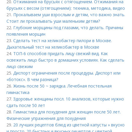
20.
Отжимания на брусьях с отягощением. Отжимания на
брусьях с весом (отягощением): техника, методика, видео
21.
Прокалываем уши взрослым и детям, что важно знать.
Стоит ли прокалывать уши маленьким детям?
22.
Глубокие морщины под глазами, что делать. Причины
появления морщин
23.
Сделать тест на хеликобактер пилори в Москве.
Дыхательный тест на хеликобактер в Москве
24.
ТОП-6 способов придать лицу свежий вид. Как
освежить лицо быстро в домашних условиях. Как сделать
лицо свежим
25.
Диспорт ограничения после процедуры. Диспорт или
«ботокс». В чем разница?
26.
Жизнь после 50 ~ зарядка. Лечебная постельная
гимнастика
27.
Здоровье женщины посл. 10 анализов, которые нужно
сдать после 50 лет
28.
Гимнастика для похудения для женщин после 50 лет.
Физические упражнения для похудения
29.
20 лучших рецептов блюд из цветной капусты » вкусно
и просто. 20 быстрых и вкусных рецептов с цветной