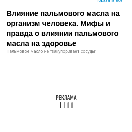
Показать все
Влияние пальмового масла на
Масло в развитых
странах
организм человека. Мифы и
правда о влиянии пальмового
масла на здоровье
Пальмовое масло не "закупоривает сосуды".