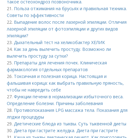
такое остеохондроз позвоночника.
21.
Польза отжимания на брусьях и правильная техника.
Советы по эффективности
22.
Выпадение волос после лазерной эпиляции. Отличия
лазерной эпиляции от фотоэпиляции и других видов
эпиляции?
23.
Дыхательный тест на хеликобактер ХЕЛИК
24.
Как за день вылечить простуду. Возможно ли
вылечить простуду за сутки?
25.
Препараты для лечения почек. Клиническая
фармакология отдельных препаратов
26.
Токсичная и полезная корица. Настоящая и
фальшивая корица: как выбрать правильную пряность,
чтобы не навредить себе
27.
Функции печени в нормализации избыточного веса.
Определение болезни. Причины заболевания
28.
Противопоказания LPG массажа тела. Показания для
лпджи процедуры
29.
Диетические блюда из тыквы. Суть тыквенной диеты
30.
Диета при гастрите желудка. Диета при гастрите
31.
Каша из тыквы диетическая рецепт. Как приготовить