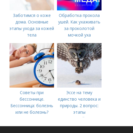
Заботимся о коже
Обработка прокола
дома. Основные
ушей. Как ухаживать
этапы ухода за кожей
за проколотой
тела
мочкой уха
Советы при
Эссе на тему
бессоннице.
единство человека и
Бессонница: болезнь
природы. 2 вопрос:
или не болезнь?
этапы
взаимодействия
природного и
социального бытия