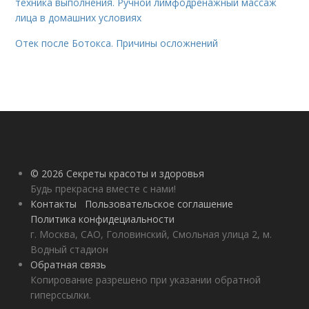
техника выполнения. Ручной лимфодренажный массаж
лица в домашних условиях
Отек после Ботокса. Причины осложнений
© 2026 Секреты красоты и здоровья
Будь прекрасна вместе с нами!
Контакты
Пользовательское соглашение
Политика конфидециальности
г. Москва, САО, Головинский, Смольная улица 2, м.
Водный стадион
Обратная связь
Копирование разрешено при указании обратной
гиперссылки.