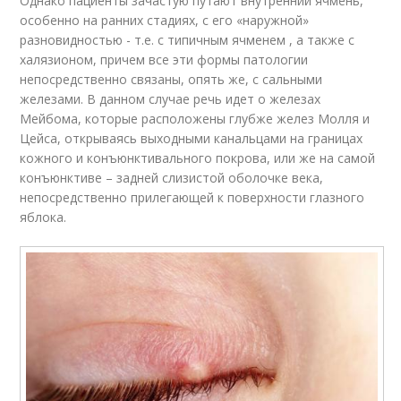
Однако пациенты зачастую путают внутренний ячмень,
особенно на ранних стадиях, с его «наружной»
разновидностью - т.е. с типичным ячменем , а также с
халязионом, причем все эти формы патологии
непосредственно связаны, опять же, с сальными
железами. В данном случае речь идет о железах
Мейбома, которые расположены глубже желез Молля и
Цейса, открываясь выходными канальцами на границах
кожного и конъюнктивального покрова, или же на самой
конъюнктиве – задней слизистой оболочке века,
непосредственно прилегающей к поверхности глазного
яблока.