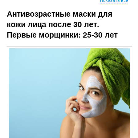
Показать все
Антивозрастные маски для
Эффективные
Средства от морщин
средства
кожи лица после 30 лет.
Первые морщинки: 25-30 лет
Средства для
Домашние средства
профилактики