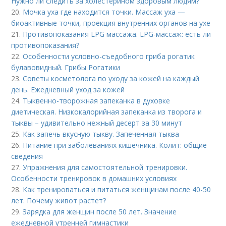
Нужно ли следить за холестерином здоровым людям?
20.
Мочка уха где находится точки. Массаж уха —
биоактивные точки, проекция внутренних органов на ухе
21.
Противопоказания LPG массажа. LPG-массаж: есть ли
противопоказания?
22.
Особенности условно-съедобного гриба рогатик
булавовидный. Грибы Рогатики
23.
Советы косметолога по уходу за кожей на каждый
день. Ежедневный уход за кожей
24.
Тыквенно-творожная запеканка в духовке
диетическая. Низкокалорийная запеканка из творога и
тыквы – удивительно нежный десерт за 30 минут
25.
Как запечь вкусную тыкву. Запеченная тыква
26.
Питание при заболеваниях кишечника. Колит: общие
сведения
27.
Упражнения для самостоятельной тренировки.
Особенности тренировок в домашних условиях
28.
Как тренироваться и питаться женщинам после 40-50
лет. Почему живот растет?
29.
Зарядка для женщин после 50 лет. Значение
ежедневной утренней гимнастики