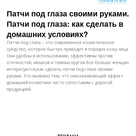
Показать все
Патчи под глаза своими руками.
Патчи для глаз
Патчи от морщин
Патчи под глаза: как сделать в
домашних условиях?
Патчи под глаза – это современное косметическое
Самодельные патчи
Домашние патчи
средство, которое быстро приводит в порядок кожу лица.
Они удобны в использовании, эффективны против
отечностей, мешков и темных кругов.Все больше женщин
интересуются,как сделать патчи под глаза своими
руками. Это вызвано тем, что омолаживающий эффект
Медовые патчи
Картофельные патчи
домашней косметики часто сопоставим с дорогой
продукцией.
кофейные патчи
Патчи с кремом