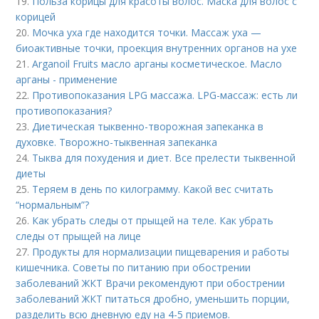
19.
Польза корицы для красоты волос. Маска для волос с
корицей
20.
Мочка уха где находится точки. Массаж уха —
биоактивные точки, проекция внутренних органов на ухе
21.
Arganoil Fruits масло арганы косметическое. Масло
арганы - применение
22.
Противопоказания LPG массажа. LPG-массаж: есть ли
противопоказания?
23.
Диетическая тыквенно-творожная запеканка в
духовке. Творожно-тыквенная запеканка
24.
Тыква для похудения и диет. Все прелести тыквенной
диеты
25.
Теряем в день по килограмму. Какой вес считать
“нормальным”?
26.
Как убрать следы от прыщей на теле. Как убрать
следы от прыщей на лице
27.
Продукты для нормализации пищеварения и работы
кишечника. Советы по питанию при обострении
заболеваний ЖКТ Врачи рекомендуют при обострении
заболеваний ЖКТ питаться дробно, уменьшить порции,
разделить всю дневную еду на 4-5 приемов.