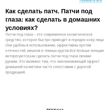
Показать все
Как сделать патч. Патчи под
Патчи против
Патчи с огурцом
морщин
глаза: как сделать в домашних
условиях?
Патчи под глаза – это современное косметическое
Медовые патчи
Картофельные патчи
средство, которое быстро приводит в порядок кожу лица.
Они удобны в использовании, эффективны против
отечностей, мешков и темных кругов.Все больше женщин
интересуются,как сделать патчи под глаза своими
руками. Это вызвано тем, что омолаживающий эффект
Патчи с кремом
Желатиновые патчи
домашней косметики часто сопоставим с дорогой
продукцией.