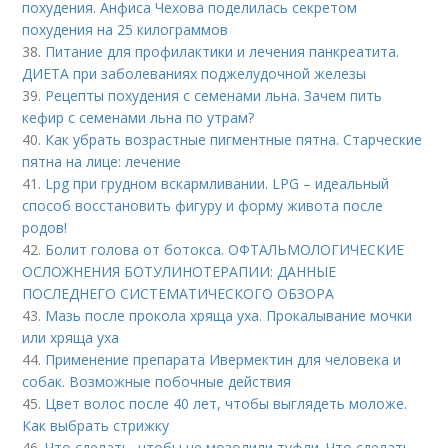
похудения. Анфиса Чехова поделилась секретом
похудения на 25 килограммов
38.
Питание для профилактики и лечения панкреатита.
ДИЕТА при заболеваниях поджелудочной железы
39.
Рецепты похудения с семенами льна. Зачем пить
кефир с семенами льна по утрам?
40.
Как убрать возрастные пигментные пятна. Старческие
пятна на лице: лечение
41.
Lpg при грудном вскармливании. LPG – идеальный
способ восстановить фигуру и форму живота после
родов!
42.
Болит голова от ботокса. ОФТАЛЬМОЛОГИЧЕСКИЕ
ОСЛОЖНЕНИЯ БОТУЛИНОТЕРАПИИ: ДАННЫЕ
ПОСЛЕДНЕГО СИСТЕМАТИЧЕСКОГО ОБЗОРА
43.
Мазь после прокола хряща уха. Прокалывание мочки
или хряща уха
44.
Применение препарата Ивермектин для человека и
собак. Возможные побочные действия
45.
Цвет волос после 40 лет, чтобы выглядеть моложе.
Как выбрать стрижку
46.
Что сделать, чтобы не мозолили туфли. Что сделать