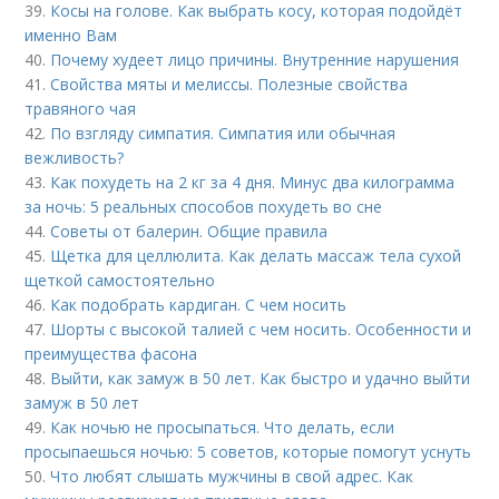
39.
Косы на голове. Как выбрать косу, которая подойдёт
именно Вам
40.
Почему худеет лицо причины. Внутренние нарушения
41.
Свойства мяты и мелиссы. Полезные свойства
травяного чая
42.
По взгляду симпатия. Симпатия или обычная
вежливость?
43.
Как похудеть на 2 кг за 4 дня. Минус два килограмма
за ночь: 5 реальных способов похудеть во сне
44.
Советы от балерин. Общие правила
45.
Щетка для целлюлита. Как делать массаж тела сухой
щеткой самостоятельно
46.
Как подобрать кардиган. С чем носить
47.
Шорты с высокой талией с чем носить. Особенности и
преимущества фасона
48.
Выйти, как замуж в 50 лет. Как быстро и удачно выйти
замуж в 50 лет
49.
Как ночью не просыпаться. Что делать, если
просыпаешься ночью: 5 советов, которые помогут уснуть
50.
Что любят слышать мужчины в свой адрес. Как