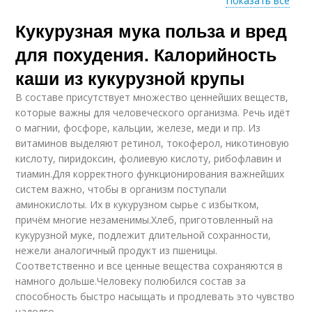
Показать все
Кукурузная мука польза и вред
Мука при давлении
Муки при лечении
для похудения. Калорийность
каши из кукурузной крупы
В составе присутствует множество ценнейших веществ,
Блинчики из
Блины на молоке
которые важны для человеческого организма. Речь идёт
кукурузной муки
о магнии, фосфоре, кальции, железе, меди и пр. Из
витаминов выделяют ретинол, токоферол, никотиновую
кислоту, пиридоксин, фолиевую кислоту, рибофлавин и
тиамин.Для корректного функционирования важнейших
Блины из кукурузной
систем важно, чтобы в организм поступали
муки
аминокислоты. Их в кукурузном сырье с избытком,
причём многие незаменимы.Хлеб, приготовленный на
кукурузной муке, подлежит длительной сохранности,
нежели аналогичный продукт из пшеницы.
Соответственно и все ценные вещества сохраняются в
намного дольше.Человеку полюбился состав за
способность быстро насыщать и продлевать это чувство
надолго.