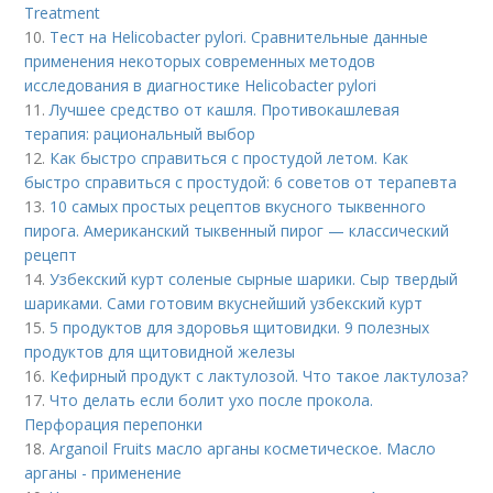
Treatment
10.
Тест на Helicobacter pylori. Сравнительные данные
применения некоторых современных методов
исследования в диагностике Helicobacter pylori
11.
Лучшее средство от кашля. Противокашлевая
терапия: рациональный выбор
12.
Как быстро справиться с простудой летом. Как
быстро справиться с простудой: 6 советов от терапевта
13.
10 самых простых рецептов вкусного тыквенного
пирога. Американский тыквенный пирог — классический
рецепт
14.
Узбекский курт соленые сырные шарики. Сыр твердый
шариками. Сами готовим вкуснейший узбекский курт
15.
5 продуктов для здоровья щитовидки. 9 полезных
продуктов для щитовидной железы
16.
Кефирный продукт с лактулозой. Что такое лактулоза?
17.
Что делать если болит ухо после прокола.
Перфорация перепонки
18.
Arganoil Fruits масло арганы косметическое. Масло
арганы - применение