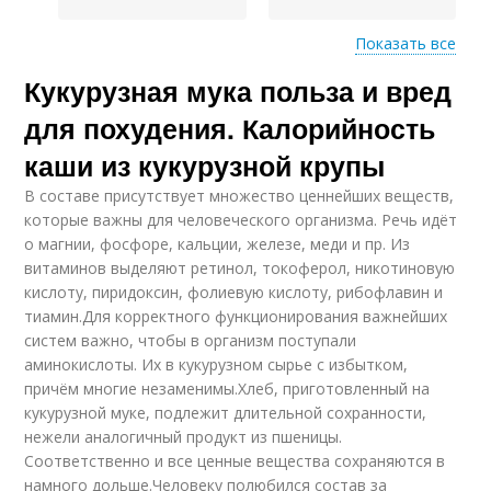
Показать все
Кукурузная мука польза и вред
Мука от давления
Мука при давлении
для похудения. Калорийность
каши из кукурузной крупы
В составе присутствует множество ценнейших веществ,
Муки при лечении
Кукурузные блины
которые важны для человеческого организма. Речь идёт
о магнии, фосфоре, кальции, железе, меди и пр. Из
витаминов выделяют ретинол, токоферол, никотиновую
кислоту, пиридоксин, фолиевую кислоту, рибофлавин и
тиамин.Для корректного функционирования важнейших
Блины из кукурузной
Вкусные блинчики
систем важно, чтобы в организм поступали
муки
аминокислоты. Их в кукурузном сырье с избытком,
причём многие незаменимы.Хлеб, приготовленный на
кукурузной муке, подлежит длительной сохранности,
нежели аналогичный продукт из пшеницы.
Муки на молоке
Соответственно и все ценные вещества сохраняются в
намного дольше.Человеку полюбился состав за