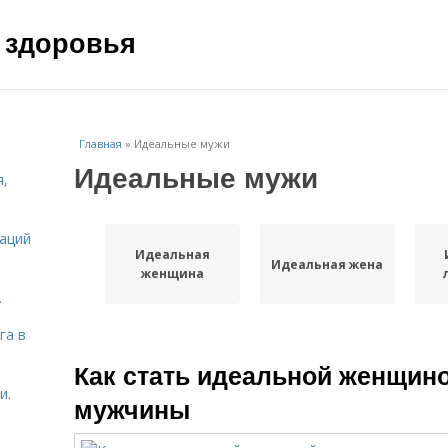
 здоровья
Главная
»
Идеальные мужи
Идеальные мужи
я,
даций
Идеальная
Идеальная жена
женщина
.
га в
Как стать идеальной женщино
и.
мужчины