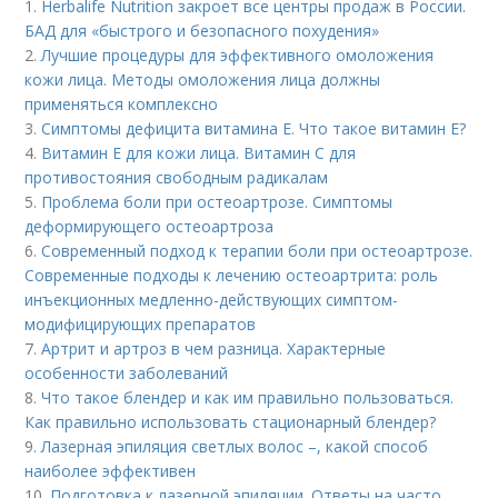
1.
Herbalife Nutrition закроет все центры продаж в России.
БАД для «быстрого и безопасного похудения»
2.
Лучшие процедуры для эффективного омоложения
кожи лица. Методы омоложения лица должны
применяться комплексно
3.
Симптомы дефицита витамина E. Что такое витамин Е?
4.
Витамин Е для кожи лица. Витамин С для
противостояния свободным радикалам
5.
Проблема боли при остеоартрозе. Симптомы
деформирующего остеоартроза
6.
Современный подход к терапии боли при остеоартрозе.
Современные подходы к лечению остеоартрита: роль
инъекционных медленно-действующих симптом-
модифицирующих препаратов
7.
Артрит и артроз в чем разница. Характерные
особенности заболеваний
8.
Что такое блендер и как им правильно пользоваться.
Как правильно использовать стационарный блендер?
9.
Лазерная эпиляция светлых волос –, какой способ
наиболее эффективен
10.
Подготовка к лазерной эпиляции. Ответы на часто