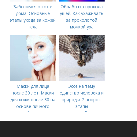
Заботимся о коже
Обработка прокола
дома. Основные
ушей. Как ухаживать
этапы ухода за кожей
за проколотой
тела
мочкой уха
Маски для лица
Эссе на тему
после 30 лет. Маски
единство человека и
для кожи после 30 на
природы. 2 вопрос:
основе яичного
этапы
белка
взаимодействия
природного и
социального бытия
человека.