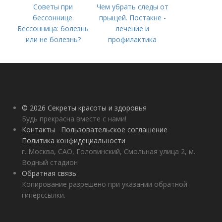
Советы при
Чем убрать следы от
бессоннице.
прыщей. Постакне -
Бессонница: болезнь
лечение и
или не болезнь?
профилактика
© 2026 Секреты красоты и здоровья
Будь прекрасна вместе с нами!
Контакты
Пользовательское соглашение
Политика конфидециальности
г. Москва, САО, Головинский, Смольная улица 2, м.
Водный стадион
Обратная связь
Копирование разрешено при указании обратной
гиперссылки.