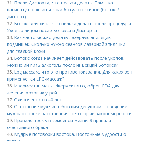
31.
После Диспорта, что нельзя делать. Памятка
пациенту после инъекций ботулотоксинов (ботокс/
диспорт)
32.
Ботокс для лица, что нельзя делать после процедуры.
Уход за лицом после Ботокса и Диспорта
33.
Как часто можно делать лазерную эпиляцию
подмышек. Сколько нужно сеансов лазерной эпиляции
для гладкой кожи
34.
Ботокс когда начинает действовать после уколов.
Можно ли пить алкоголь после инъекций Ботокса?
35.
Lpg массаж, что это противопоказания. Для каких зон
применяется LPG-массаж?
36.
Ивермектин мазь. Ивермектин одобрен FDA для
лечения розовых угрей
37.
Одиночество в 40 лет
38.
Отношение мужчин к бывшим девушкам. Поведение
мужчины после расставания: некоторые закономерности
39.
Правило трех у в семейной жизни. 3 правила
счастливого брака
40.
Мудрые поговорки востока. Восточные мудрости о