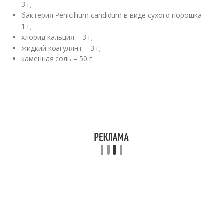
3 г;
бактерия Penicillium candidum в виде сухого порошка –
1 г;
хлорид кальция – 3 г;
жидкий коагулянт – 3 г;
каменная соль – 50 г.