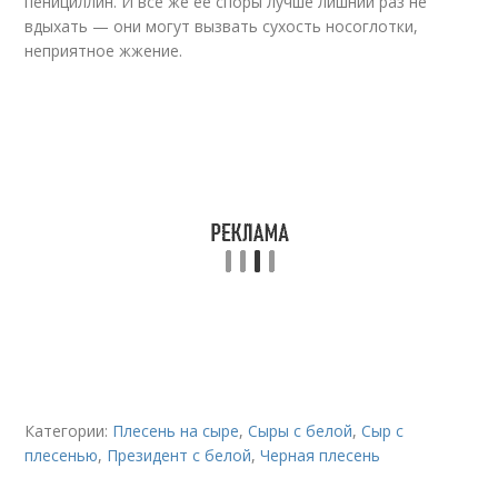
пенициллин. И все же ее споры лучше лишний раз не
вдыхать — они могут вызвать сухость носоглотки,
неприятное жжение.
Категории:
Плесень на сыре
,
Сыры с белой
,
Сыр с
плесенью
,
Президент с белой
,
Черная плесень