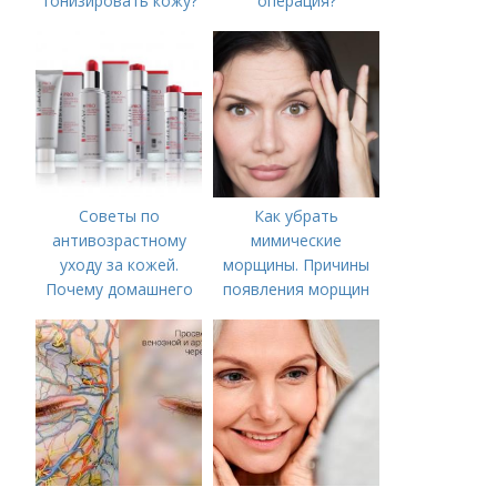
тонизировать кожу?
операция?
Советы по
Как убрать
антивозрастному
мимические
уходу за кожей.
морщины. Причины
Почему домашнего
появления морщин
ухода недостаточно
вокруг рта