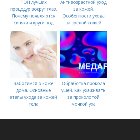
ТОП лучших
Антивозрастной уход
процедур вокруг глаз.
за кожей.
Почему появляются
Особенности ухода
синяки и круги под
за зрелой кожей
глазами?
Заботимся о коже
Обработка прокола
дома. Основные
ушей. Как ухаживать
этапы ухода за кожей
за проколотой
тела
мочкой уха