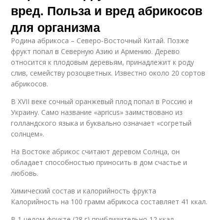
вред. Польза и вред абрикосов
для организма
Родина абрикоса – Северо-Восточный Китай. Позже
фрукт попал в Северную Азию и Армению. Дерево
относится к плодовым деревьям, принадлежит к роду
слив, семейству розоцветных. Известно около 20 сортов
абрикосов.
В XVII веке сочный оранжевый плод попал в Россию и
Украину. Само название «apricus» заимствовано из
голландского языка и буквально означает «согретый
солнцем».
На Востоке абрикос считают деревом Солнца, он
обладает способностью приносить в дом счастье и
любовь.
Химический состав и калорийность фрукта
Калорийность на 100 грамм абрикоса составляет 41 ккал.
В 1 целом фрукте (28 г) приблизительно 12 ккал.