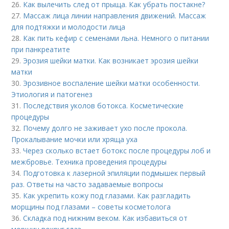
26.
Как вылечить след от прыща. Как убрать постакне?
27.
Массаж лица линии направления движений. Массаж
для подтяжки и молодости лица
28.
Как пить кефир с семенами льна. Немного о питании
при панкреатите
29.
Эрозия шейки матки. Как возникает эрозия шейки
матки
30.
Эрозивное воспаление шейки матки особенности.
Этиология и патогенез
31.
Последствия уколов ботокса. Косметические
процедуры
32.
Почему долго не заживает ухо после прокола.
Прокалывание мочки или хряща уха
33.
Через сколько встает ботокс после процедуры лоб и
межбровье. Техника проведения процедуры
34.
Подготовка к лазерной эпиляции подмышек первый
раз. Ответы на часто задаваемые вопросы
35.
Как укрепить кожу под глазами. Как разгладить
морщины под глазами – советы косметолога
36.
Складка под нижним веком. Как избавиться от