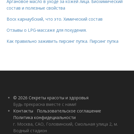
Аргановое масло в уходе за кожей лица. Биохимический
состав и полезные свойства
Воск карнаубский, что это. Химический состав
Отзывы о LPG-массаже для похудения.
Как правильно заживить пирсинг пупка. Пирсинг пупка
© 2026 Секреты красоты и здоровья
Будь прекрасна вместе с нами!
Контакты
Пользовательское соглашение
Политика конфидециальности
г. Москва, САО, Головинский, Смольная улица 2, м.
Водный стадион