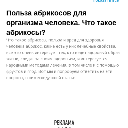
Показать все
Польза абрикосов для
Абрикос для здоровья
Сушеные абрикосы
организма человека. Что такое
абрикосы?
Что такое абрикосы, польза и вред для здоровья
Абрикос для мужчин
Абрикос для детей
человека абрикос, какие есть у них лечебные свойства,
все это очень интересует тех, кто ведет здоровый образ
жизни, следит за своим здоровьем, и интересуется
народными методами лечения, в том числе и с помощью
фруктов и ягод. Вот мы и попробуем ответить на эти
Абрикосы на ночь
Польза от абрикосов
вопросы, в нижеследующей статье.
Неспелый абрикос
Сушеный абрикос