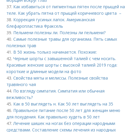
морщин вокруг глаз
37.
Как избавиться от пигментных пятен после прыщей на
теле. Как убрать пятна от прыщей коричневого цвета –
38.
Коррекция гусиных лапок. Американская
блефаропластика Фраксель
39.
Пельмени полезны ли. Полезны ли пельмени?
40.
Самые полезные травы для организма. Пять самых
полезных трав
41.
В 50 жизнь только начинается. Похожие:
42.
Черные шорты с завышенной талией с чем носить.
Красивые женские шорты с высокой талией 2019 года:
короткие и длинные модели на фото
43.
Свойства мяты и мелиссы. Полезные свойства
травяного чая
44.
По взгляду симпатия. Симпатия или обычная
вежливость?
45.
Как в 50 выглядеть н. Как 50 лет выглядеть на 35
46.
Правильное питание после 50 лет для женщин меню
для похудения. Как правильно худеть в 50 лет
47.
Лечение шишек на ногах без операции народными
средствами. Составление схемы лечения из народных