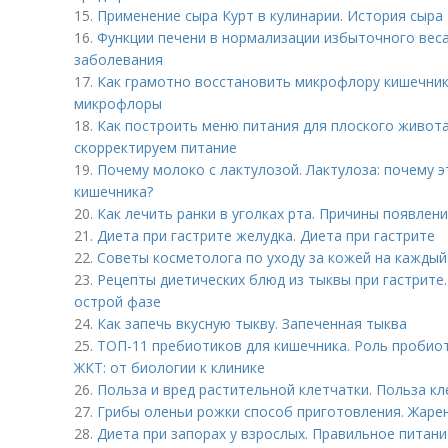
15.
Применение сыра Курт в кулинарии. История сыра
16.
Функции печени в нормализации избыточного веса
заболевания
17.
Как грамотно восстановить микрофлору кишечник
микрофлоры
18.
Как построить меню питания для плоского живота
скорректируем питание
19.
Почему молоко с лактулозой. Лактулоза: почему 
кишечника?
20.
Как лечить ранки в уголках рта. Причины появлени
21.
Диета при гастрите желудка. Диета при гастрите
22.
Советы косметолога по уходу за кожей на каждый
23.
Рецепты диетических блюд из тыквы при гастрите.
острой фазе
24.
Как запечь вкусную тыкву. Запеченная тыква
25.
ТОП-11 пребиотиков для кишечника. Роль пробио
ЖКТ: от биологии к клинике
26.
Польза и вред растительной клетчатки. Польза кл
27.
Грибы оленьи рожки способ приготовления. Жаре
28.
Диета при запорах у взрослых. Правильное питани