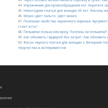
44.
Упражнения для кровообращения ног. Берегите св
45.
Новогодние платья для женщин 50 лет. Фасоны же
46.
Мокко цвет пальто. Цвет мокко
47.
Полезные свойства черничного варенья. Аргумент
стоит есть?
48.
Пельмени польза или вред. Полезны ли пельмени?
49.
Как обновить гардероб без затрат. Как обновить 
50.
Фасон черного платья для женщин з. Вечерние пл
творчества и экспериментов
я
лашение