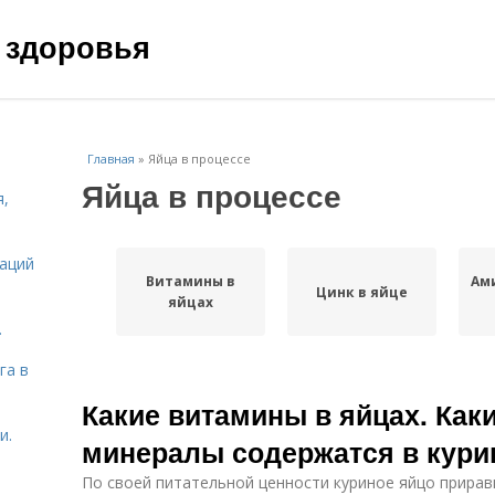
 здоровья
Главная
»
Яйца в процессе
Яйца в процессе
я,
даций
Витамины в
Ам
Цинк в яйце
яйцах
.
га в
Какие витамины в яйцах. Как
и.
минералы содержатся в кури
По своей питательной ценности куриное яйцо приравн