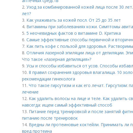
аптечных средств
2.
Уход за комбинированной кожей лица после 30 лет.
лет?
3.
Как ухаживать за кожей посл. От 25 до 35 лет
4.
Витамины при заболеваниях кожи. Симптомы авит
5.
5 неочевидных фактов о витамине D. Критика
6.
Самые эффективные способы первичной и вторичн
7.
Как пить кофе с пользой для здоровья. Растворим
8.
Отличия лазерной эпиляции лица от депиляции. Эпи
Что такое «лазерная депиляция»?
9.
Усы и способы избавиться от усов. Способы избавл
10.
8 правил сохранения здоровья влагалища. 10 зол
рекомендации гинеколога
11.
Что такое гирсутизм и как его лечат. Гирсутизм: п
лечение
12.
Как удалить волосы на лице и теле. Как удалить с
навсегда: ищем самый эффективный способ
13.
Питание перед тренировкой и после занятий фит
питанию после тренировок
14.
Вредны ли протеиновые коктейли. Принимать ли п
вред протеина