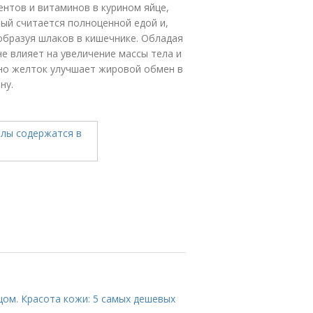
нтов и витаминов в курином яйце,
ый считается полноценной едой и,
образуя шлаков в кишечнике. Обладая
е влияет на увеличение массы тела и
нно желток улучшает жировой обмен в
ну.
цом. Красота кожи: 5 самых дешевых