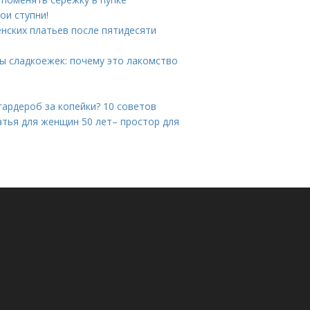
ои ступни!
нских платьев после пятидесяти
ы сладкоежек: почему это лакомство
гардероб за копейки? 10 советов
атья для женщин 50 лет– простор для