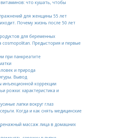
 витаминов: что кушать, чтобы
упражнений для женщины 55 лет
иходит. Почему жизнь после 50 лет
продуктов для беременных
а cosmopolitan. Предыстория и первые
ии при панкреатите
матки
еловек и природа
игуры. Вывод
ы инъекционной коррекции
ьи рожки: характеристика и
гусиные лапки вокруг глаз
ерьги. Когда и как снять медицинские
дренажный массаж лица в домашних
 поменять сережку в пупке