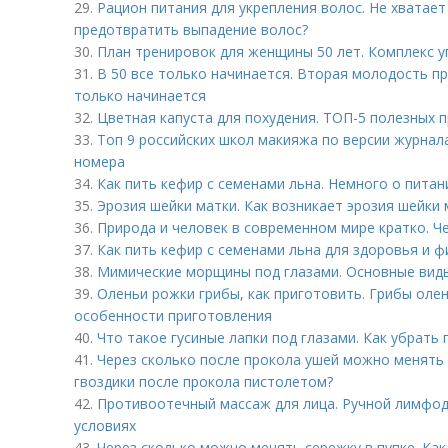
29.
Рацион питания для укрепления волос. Не хватает
предотвратить выпадение волос?
30.
План тренировок для женщины 50 лет. Комплекс 
31.
В 50 все только начинается. Вторая молодость пр
только начинается
32.
Цветная капуста для похудения. ТОП-5 полезных 
33.
Топ 9 российских школ макияжа по версии журнал
номера
34.
Как пить кефир с семенами льна. Немного о питан
35.
Эрозия шейки матки. Как возникает эрозия шейки 
36.
Природа и человек в современном мире кратко. Ч
37.
Как пить кефир с семенами льна для здоровья и ф
38.
Мимические морщины под глазами. Основные вид
39.
Оленьи рожки грибы, как приготовить. Грибы олен
особенности приготовления
40.
Что такое гусиные лапки под глазами. Как убрать 
41.
Через сколько после прокола ушей можно менять с
гвоздики после прокола пистолетом?
42.
Противоотечный массаж для лица. Ручной лимфо
условиях
43.
Через сколько можно менять сережку в пупке. Как