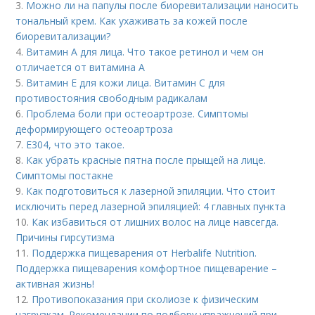
3.
Можно ли на папулы после биоревитализации наносить
тональный крем. Как ухаживать за кожей после
биоревитализации?
4.
Витамин A для лица. Что такое ретинол и чем он
отличается от витамина А
5.
Витамин Е для кожи лица. Витамин С для
противостояния свободным радикалам
6.
Проблема боли при остеоартрозе. Симптомы
деформирующего остеоартроза
7.
Е304, что это такое.
8.
Как убрать красные пятна после прыщей на лице.
Симптомы постакне
9.
Как подготовиться к лазерной эпиляции. Что стоит
исключить перед лазерной эпиляцией: 4 главных пункта
10.
Как избавиться от лишних волос на лице навсегда.
Причины гирсутизма
11.
Поддержка пищеварения от Herbalife Nutrition.
Поддержка пищеварения комфортное пищеварение –
активная жизнь!
12.
Противопоказания при сколиозе к физическим
нагрузкам. Рекомендации по подбору упражнений при