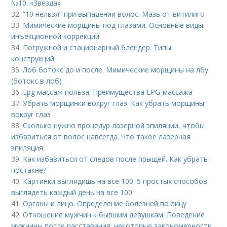
№10. «Звезда»
32.
“10 нельзя” при выпадении волос. Мазь от витилиго
33.
Мимические морщины под глазами. Основные виды
инъекционной коррекции
34.
Погружной и стационарный блендер. Типы
конструкций
35.
Лоб ботокс до и после. Мимические морщины на лбу
(ботокс в лоб)
36.
Lpg массаж польза. Преимущества LPG-массажа
37.
Убрать морщинки вокруг глаз. Как убрать морщины
вокруг глаз
38.
Сколько нужно процедур лазерной эпиляции, чтобы
избавиться от волос навсегда. Что такое лазерная
эпиляция
39.
Как избавиться от следов после прыщей. Как убрать
постакне?
40.
Картинки выглядишь на все 100. 5 простых способов
выглядеть каждый день на все 100
41.
Органы и лицо. Определение болезней по лицу
42.
Отношение мужчин к бывшим девушкам. Поведение
мужчины после расставания: некоторые закономерности