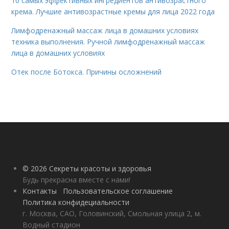
10 самых эффективных ингредиентов антивозрастного
крема. Лучшие антивозрастные кремы для лица 2022 года
Лимфодренажный массаж лица в домашних условиях
техника выполнения. Ручной лимфодренажный массаж
лица в домашних условиях
Отек после Ботокса. Причины осложнений
© 2026 Секреты красоты и здоровья
Будь прекрасна вместе с нами!
Контакты
Пользовательское соглашение
Политика конфидециальности
г. Москва, САО, Головинский, Смольная улица 2, м.
Водный стадион