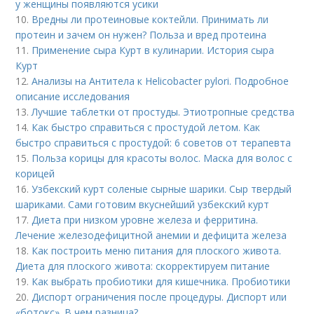
у женщины появляются усики
10.
Вредны ли протеиновые коктейли. Принимать ли
протеин и зачем он нужен? Польза и вред протеина
11.
Применение сыра Курт в кулинарии. История сыра
Курт
12.
Анализы на Антитела к Helicobacter pylori. Подробное
описание исследования
13.
Лучшие таблетки от простуды. Этиотропные средства
14.
Как быстро справиться с простудой летом. Как
быстро справиться с простудой: 6 советов от терапевта
15.
Польза корицы для красоты волос. Маска для волос с
корицей
16.
Узбекский курт соленые сырные шарики. Сыр твердый
шариками. Сами готовим вкуснейший узбекский курт
17.
Диета при низком уровне железа и ферритина.
Лечение железодефицитной анемии и дефицита железа
18.
Как построить меню питания для плоского живота.
Диета для плоского живота: скорректируем питание
19.
Как выбрать пробиотики для кишечника. Пробиотики
20.
Диспорт ограничения после процедуры. Диспорт или
«ботокс». В чем разница?