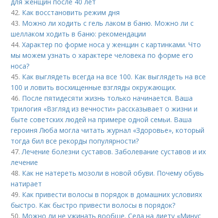
для женщин после 40 лет
42.
Как восстановить режим дня
43.
Можно ли ходить с гель лаком в баню. Можно ли с
шеллаком ходить в баню: рекомендации
44.
Характер по форме носа у женщин с картинками. Что
мы можем узнать о характере человека по форме его
носа?
45.
Как выглядеть всегда на все 100. Как выглядеть на все
100 и ловить восхищенные взгляды окружающих.
46.
После пятидесяти жизнь только начинается. Ваша
трилогия «Взгляд из вечности» рассказывает о жизни и
быте советских людей на примере одной семьи. Ваша
героиня Люба могла читать журнал «Здоровье», который
тогда бил все рекорды популярности?
47.
Лечение болезни суставов. Заболевание суставов и их
лечение
48.
Как не натереть мозоли в новой обуви. Почему обувь
натирает
49.
Как привести волосы в порядок в домашних условиях
быстро. Как быстро привести волосы в порядок?
50.
Можно ли не ужинать вообще. Села на диету «Минус