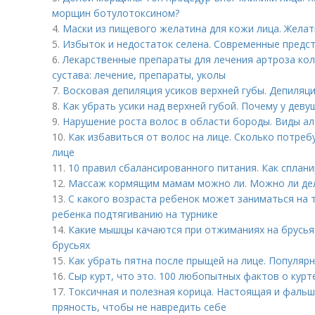
морщин ботулотоксином?
4.
Маски из пищевого желатина для кожи лица. Желат
5.
Избыток и недостаток селена. Современные предст
6.
Лекарственные препараты для лечения артроза кол
сустава: лечение, препараты, уколы
7.
Восковая депиляция усиков верхней губы. Депиляц
8.
Как убрать усики над верхней губой. Почему у деву
9.
Нарушение роста волос в области бороды. Виды а
10.
Как избавиться от волос на лице. Сколько потреб
лице
11.
10 правил сбалансированного питания. Как сплан
12.
Массаж кормящим мамам можно ли. Можно ли де
13.
С какого возраста ребенок может заниматься на 
ребенка подтягиванию на турнике
14.
Какие мышцы качаются при отжиманиях на брусьях
брусьях
15.
Как убрать пятна после прыщей на лице. Популяр
16.
Сыр курт, что это. 100 любопытных фактов о курт
17.
Токсичная и полезная корица. Настоящая и фальш
пряность, чтобы не навредить себе