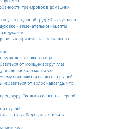
е прокола
обенности тренировок в домашних
капуста с куриной грудкой – вкусная и
 духовке – замечательно! Рецепты
й в духовке
правильно принимать семена льна с
ения
ят молодость вашего лица
бавиться от морщин вокруг глаз
ду после прокола мочки уха
 Почему появляются следы от прыщей
ы избавиться от волос навсегда. Что
 процедуру. Сколько сеансов лазерной
ои ступни!
 элегантных Леди -- как стильно
знанием дела