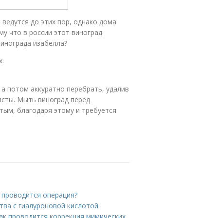
 ведутся до этих пор, однако дома
му что в россии этот виноград
винограда изабелла?
х.
 а потом аккуратно перебрать, удалив
исты. Мыть виноград перед
тым, благодаря этому и требуется
к проводится операция?
тва с гиалуроновой кислотой
ак проводится коррекция мимических