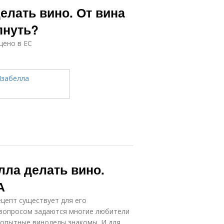
елать вино. От вина
пнуть?
щено в ЕС
лла делать вино.
А
ецепт существует для его
 вопросом задаются многие любители
й опытные виноделы знакомы. И для