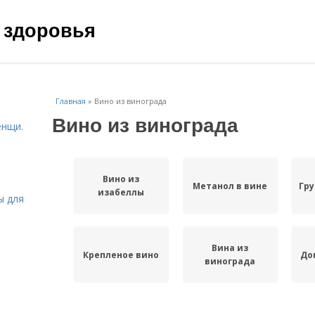
 здоровья
Главная
»
Вино из винограда
Вино из винограда
енщи.
Вино из
Метанол в вине
Гру
изабеллы
ы для
Вина из
Крепленое вино
До
винограда