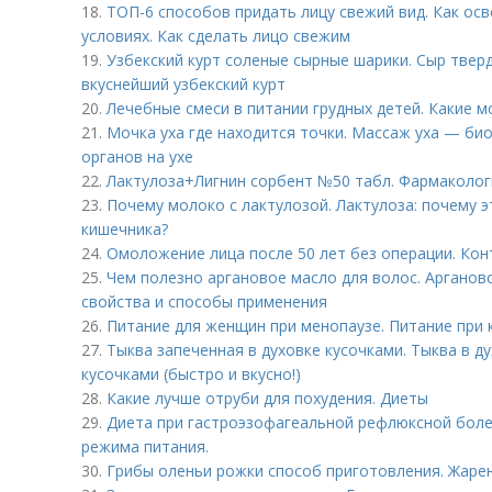
18.
ТОП-6 способов придать лицу свежий вид. Как ос
условиях. Как сделать лицо свежим
19.
Узбекский курт соленые сырные шарики. Сыр твер
вкуснейший узбекский курт
20.
Лечебные смеси в питании грудных детей. Какие 
21.
Мочка уха где находится точки. Массаж уха — би
органов на ухе
22.
Лактулоза+Лигнин сорбент №50 табл. Фармаколог
23.
Почему молоко с лактулозой. Лактулоза: почему 
кишечника?
24.
Омоложение лица после 50 лет без операции. Кон
25.
Чем полезно аргановое масло для волос. Арганов
свойства и способы применения
26.
Питание для женщин при менопаузе. Питание при к
27.
Тыква запеченная в духовке кусочками. Тыква в д
кусочками (быстро и вкусно!)
28.
Какие лучше отруби для похудения. Диеты
29.
Диета при гастроэзофагеальной рефлюксной боле
режима питания.
30.
Грибы оленьи рожки способ приготовления. Жаре