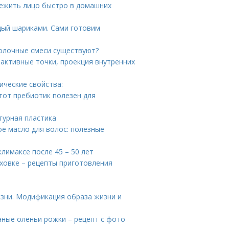
вежить лицо быстро в домашних
дый шариками. Сами готовим
молочные смеси существуют?
оактивные точки, проекция внутренних
ические свойства:
этот пребиотик полезен для
турная пластика
ое масло для волос: полезные
лимаксе после 45 – 50 лет
уховке – рецепты приготовления
зни. Модификация образа жизни и
нные оленьи рожки – рецепт с фото