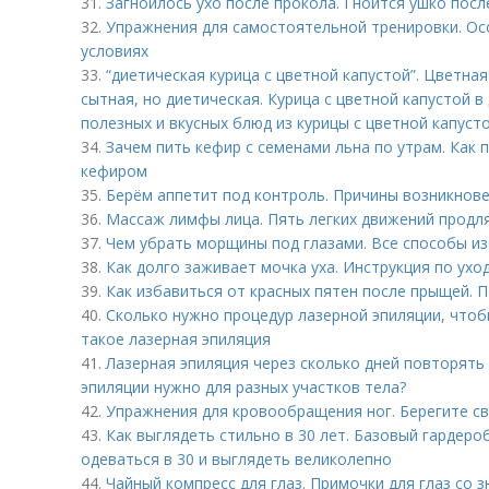
31.
Загноилось ухо после прокола. Гноится ушко посл
32.
Упражнения для самостоятельной тренировки. Ос
условиях
33.
“диетическая курица с цветной капустой”. Цветная 
сытная, но диетическая. Курица с цветной капустой в
полезных и вкусных блюд из курицы с цветной капусто
34.
Зачем пить кефир с семенами льна по утрам. Как 
кефиром
35.
Берём аппетит под контроль. Причины возникнов
36.
Массаж лимфы лица. Пять легких движений продл
37.
Чем убрать морщины под глазами. Все способы из
38.
Как долго заживает мочка уха. Инструкция по ухо
39.
Как избавиться от красных пятен после прыщей.
40.
Сколько нужно процедур лазерной эпиляции, чтоб
такое лазерная эпиляция
41.
Лазерная эпиляция через сколько дней повторять
эпиляции нужно для разных участков тела?
42.
Упражнения для кровообращения ног. Берегите св
43.
Как выглядеть стильно в 30 лет. Базовый гардероб
одеваться в 30 и выглядеть великолепно
44.
Чайный компресс для глаз. Примочки для глаз со 