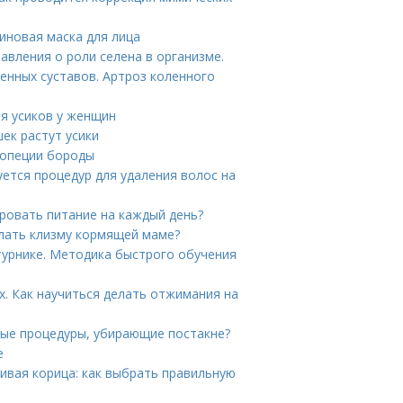
иновая маска для лица
авления о роли селена в организме.
енных суставов. Артроз коленного
ия усиков у женщин
шек растут усики
лопеции бороды
уется процедур для удаления волос на
ировать питание на каждый день?
лать клизму кормящей маме?
турнике. Методика быстрого обучения
. Как научиться делать отжимания на
ные процедуры, убирающие постакне?
е
ивая корица: как выбрать правильную