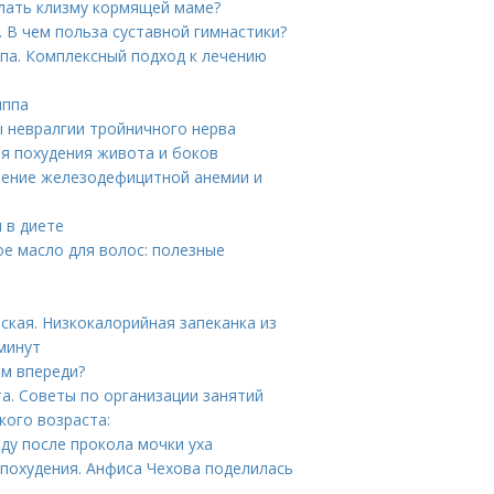
лать клизму кормящей маме?
. В чем польза суставной гимнастики?
па. Комплексный подход к лечению
иппа
ы невралгии тройничного нерва
ля похудения живота и боков
ечение железодефицитной анемии и
 в диете
ое масло для волос: полезные
ская. Низкокалорийная запеканка из
минут
ам впереди?
а. Советы по организации занятий
кого возраста:
оду после прокола мочки уха
 похудения. Анфиса Чехова поделилась