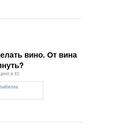
елать вино. От вина
пнуть?
щено в ЕС