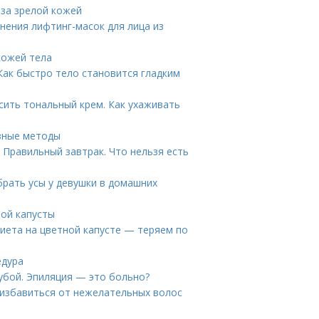
 за зрелой кожей
нения лифтинг-масок для лица из
кожей тела
Как быстро тело становится гладким
сить тональный крем. Как ухаживать
зные методы
 Правильный завтрак. Что нельзя есть
брать усы у девушки в домашних
ной капусты
диета на цветной капусте — теряем по
едура
губой. Эпиляция — это больно?
 избавиться от нежелательных волос