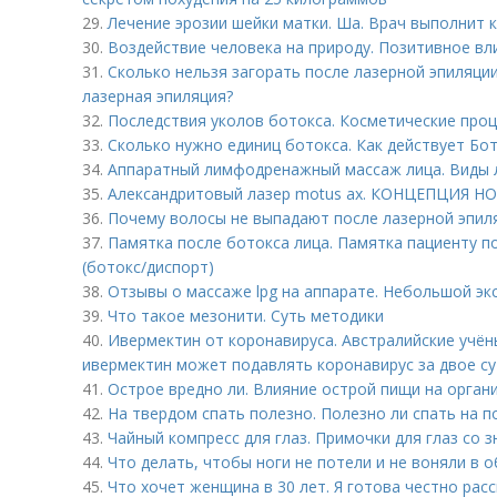
29.
Лечение эрозии шейки матки. Ша. Врач выполнит
30.
Воздействие человека на природу. Позитивное вл
31.
Сколько нельзя загорать после лазерной эпиляци
лазерная эпиляция?
32.
Последствия уколов ботокса. Косметические про
33.
Сколько нужно единиц ботокса. Как действует Бо
34.
Аппаратный лимфодренажный массаж лица. Виды
35.
Александритовый лазер motus ax. КОНЦЕПЦИЯ
36.
Почему волосы не выпадают после лазерной эпил
37.
Памятка после ботокса лица. Памятка пациенту п
(ботокс/диспорт)
38.
Отзывы о массаже lpg на аппарате. Небольшой эк
39.
Что такое мезонити. Суть методики
40.
Ивермектин от коронавируса. Австралийские учён
ивермектин может подавлять коронавирус за двое с
41.
Острое вредно ли. Влияние острой пищи на орган
42.
На твердом спать полезно. Полезно ли спать на п
43.
Чайный компресс для глаз. Примочки для глаз со 
44.
Что делать, чтобы ноги не потели и не воняли в 
45.
Что хочет женщина в 30 лет. Я готова честно рас