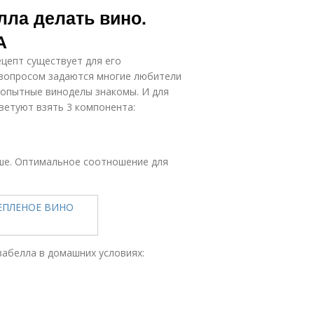
лла делать вино.
А
ецепт существует для его
 вопросом задаются многие любители
й опытные виноделы знакомы. И для
ветуют взять 3 компонента:
ше. Оптимальное соотношение для
забелла в домашних условиях: