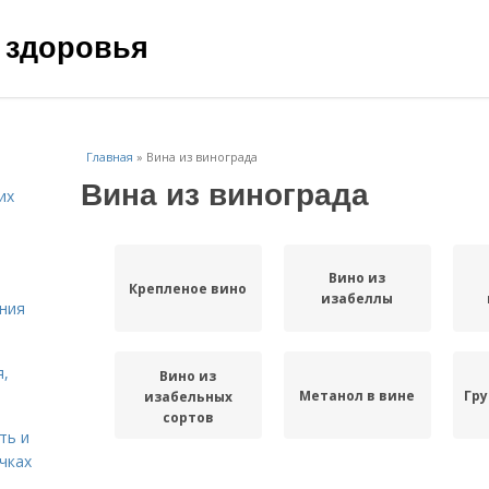
 здоровья
Главная
»
Вина из винограда
Вина из винограда
их
Вино из
Крепленое вино
изабеллы
ния
я,
Вино из
Метанол в вине
Гру
изабельных
сортов
ть и
чках