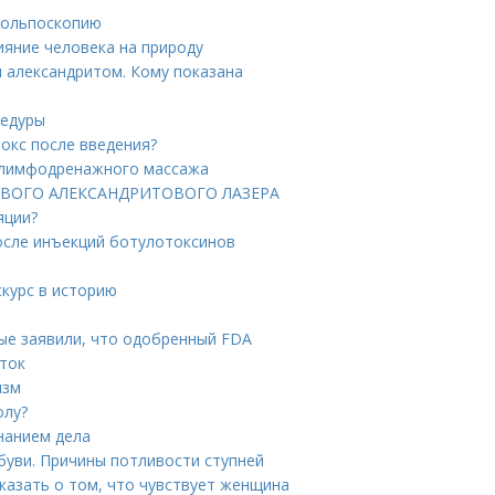
 кольпоскопию
ияние человека на природу
и александритом. Кому показана
цедуры
токс после введения?
 лимфодренажного массажа
 НОВОГО АЛЕКСАНДРИТОВОГО ЛАЗЕРА
яции?
осле инъекций ботулотоксинов
скурс в историю
ые заявили, что одобренный FDA
уток
изм
олу?
знанием дела
обуви. Причины потливости ступней
сказать о том, что чувствует женщина