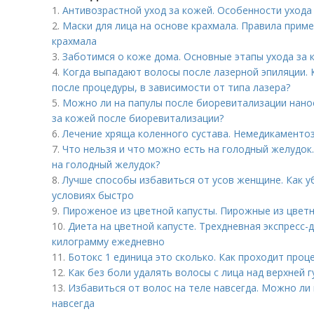
1.
Антивозрастной уход за кожей. Особенности ухода
2.
Маски для лица на основе крахмала. Правила приме
крахмала
3.
Заботимся о коже дома. Основные этапы ухода за 
4.
Когда выпадают волосы после лазерной эпиляции. 
после процедуры, в зависимости от типа лазера?
5.
Можно ли на папулы после биоревитализации нано
за кожей после биоревитализации?
6.
Лечение хряща коленного сустава. Немедикаменто
7.
Что нельзя и что можно есть на голодный желудок.
на голодный желудок?
8.
Лучше способы избавиться от усов женщине. Как у
условиях быстро
9.
Пироженое из цветной капусты. Пирожные из цвет
10.
Диета на цветной капусте. Трехдневная экспресс-
килограмму ежедневно
11.
Ботокс 1 единица это сколько. Как проходит проц
12.
Как без боли удалять волосы с лица над верхней 
13.
Избавиться от волос на теле навсегда. Можно ли
навсегда