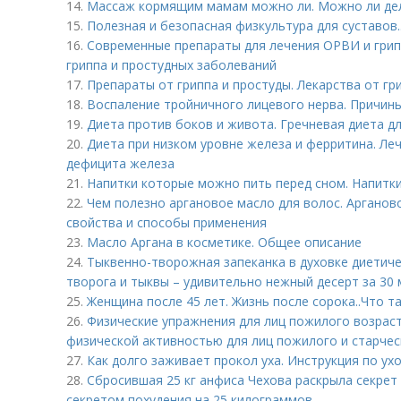
14.
Массаж кормящим мамам можно ли. Можно ли де
15.
Полезная и безопасная физкультура для суставов.
16.
Современные препараты для лечения ОРВИ и грип
гриппа и простудных заболеваний
17.
Препараты от гриппа и простуды. Лекарства от гр
18.
Воспаление тройничного лицевого нерва. Причин
19.
Диета против боков и живота. Гречневая диета д
20.
Диета при низком уровне железа и ферритина. Л
дефицита железа
21.
Напитки которые можно пить перед сном. Напитки
22.
Чем полезно аргановое масло для волос. Арганов
свойства и способы применения
23.
Масло Аргана в косметике. Общее описание
24.
Тыквенно-творожная запеканка в духовке диетиче
творога и тыквы – удивительно нежный десерт за 30 
25.
Женщина после 45 лет. Жизнь после сорока..Что т
26.
Физические упражнения для лиц пожилого возраст
физической активностью для лиц пожилого и старчес
27.
Как долго заживает прокол уха. Инструкция по ух
28.
Сбросившая 25 кг анфиса Чехова раскрыла секрет
секретом похудения на 25 килограммов