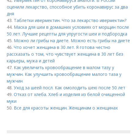
42.
Ивермектин от коронавируса аналоги. В России
оценили лекарство, способное убить коронавирус за два
дня
43.
Таблетки ивермектин. Что за лекарство ивермектин?
44.
Маска для шеи в домашних условиях от морщин после
50 лет. Лучшие рецепты для упругости шеи и подбородка
45.
Можно ли грибы на диете. Можно есть грибы на диете
46.
Что хочет женщина в 30 лет. Я готова честно
рассказать о том, что чувствует женщина в 30 лет без
карьеры, мужа и детей
47.
Как увеличить кровообращение в малом тазу у
мужчин. Как улучшить кровообращение малого таза у
мужчин
48.
Уход за шеей посл. Как омолодить шею после 50 лет
49.
Отказ от хлеба. Хлеб и изделия из белой очищенной
муки
50.
Все для красоты женщин. Женщинам о женщинах