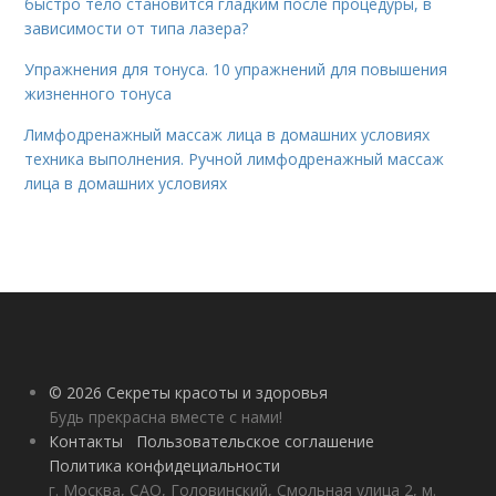
быстро тело становится гладким после процедуры, в
зависимости от типа лазера?
Упражнения для тонуса. 10 упражнений для повышения
жизненного тонуса
Лимфодренажный массаж лица в домашних условиях
техника выполнения. Ручной лимфодренажный массаж
лица в домашних условиях
© 2026 Секреты красоты и здоровья
Будь прекрасна вместе с нами!
Контакты
Пользовательское соглашение
Политика конфидециальности
г. Москва, САО, Головинский, Смольная улица 2, м.