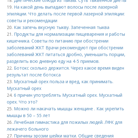
18.
Диетические блюда из тыквы. Суть тыквенной диеты
19.
На какой день выпадают волосы после лазерной
эпиляции. Что делать после первой лазерной эпиляции:
советы и рекомендации
20.
Как запечь вкусную тыкву. Запеченная тыква
21.
Продукты для нормализации пищеварения и работы
кишечника. Советы по питанию при обострении
заболеваний ЖКТ Врачи рекомендуют при обострении
заболеваний ЖКТ питаться дробно, уменьшить порции,
разделить всю дневную еду на 4-5 приемов.
22.
Ботокс сколько держится. Через какое время виден
результат после ботокса
23.
Мускатный орех польза и вред, как принимать.
Мускатный орех
24.
6 причин употреблять Мускатный орех. Мускатный
орех. Что это?
25.
Можно ли накачать мышцы женщине . Как укрепить
мышцы в 50 – 55 лет
26.
Лечебная гимнастика для пожилых людей. ЛФК для
лежачего больного
27.
Причины эрозии шейки матки. Общие сведения