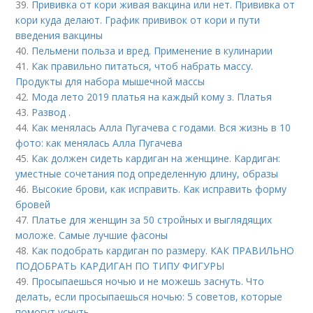
39.
Прививка от кори живая вакцина или нет. Прививка от
кори куда делают. График прививок от кори и пути
введения вакцины
40.
Пельмени польза и вред. Применение в кулинарии
41.
Как правильно питаться, чтоб набрать массу.
Продукты для набора мышечной массы
42.
Мода лето 2019 платья на каждый кому з. Платья
43.
Развод .
44.
Как менялась Алла Пугачева с годами. Вся жизнь в 10
фото: как менялась Алла Пугачева
45.
Как должен сидеть кардиган на женщине. Кардиган:
уместные сочетания под определенную длину, образы
46.
Высокие брови, как исправить. Как исправить форму
бровей
47.
Платье для женщин за 50 стройных и выглядящих
моложе. Самые лучшие фасоны
48.
Как подобрать кардиган по размеру. КАК ПРАВИЛЬНО
ПОДОБРАТЬ КАРДИГАН ПО ТИПУ ФИГУРЫ
49.
Просыпаешься ночью и не можешь заснуть. Что
делать, если просыпаешься ночью: 5 советов, которые
помогут уснуть