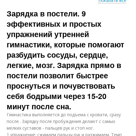
Показать все
Зарядка в постели. 9
Упражнение для
Упражнение для
мышц
плечевого пояса
эффективных и простых
упражнений утренней
гимнастики, которые помогают
Упражнение для
Упражнение для
грудной клетки
поясницы
разбудить сосуды, сердце,
легкие, мозг. Зарядка прямо в
постели позволит быстрее
Упражнение для
Упражнение для
проснуться и почувствовать
паховых мышц
коленей
себя бодрыми через 15-20
минут после сна.
Упражнение для
Упражнение для рук
Гимнастика выполняется до подъема с кровати, сразу
пресса
после . Зарядку после пробуждения делают с самых
мелких суставов - пальцев рук и стоп ног.
1 упражнение: сжимаем пальцы рук и разжимаем. Темп