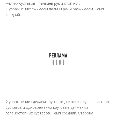
мелких суставов - пальцев рук и стоп ног.
1 упражнение: сжимаем пальцы рук и разжимаем. Темп
средний.
Упражнение для
Несложные
спины
упражнения
2 упражнение : делаем круговые движения лучезапястных
суставов и одновременно круговые движения
голеностопных суставов. Темп средний. Сторона