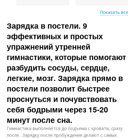
Показать все
Зарядка в постели. 9
Упражнение для
Упражнение с опорой
мышц
эффективных и простых
упражнений утренней
гимнастики, которые помогают
Упражнение для
Упражнение для
плечевого пояса
грудной клетки
разбудить сосуды, сердце,
легкие, мозг. Зарядка прямо в
постели позволит быстрее
Упражнение для
Упражнение для
проснуться и почувствовать
поясницы
коленей
себя бодрыми через 15-20
минут после сна.
Упражнение для
Упражнение для рук
Гимнастика выполняется до подъема с кровати, сразу
пресса
после . Зарядку после пробуждения делают с самых