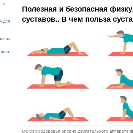
Упражнения при
Чудесное
сти
Полезная и безопасная физку
грыже
упражнение
суставов.. В чем польза суст
й для
ашних
ашних
Основой здоровья опорно-двигательного аппарата я