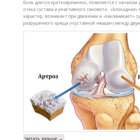
боль длится кратковременно, появляется с началом 
отека сустава и реактивного синовита . «Блокадная»
характер, возникает при движении и «заклинивает» с
разрушенного хряща («суставной «мыши») между дву
Читать дальше →