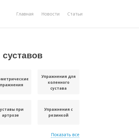
Главная
Новости
Статьи
 суставов
Упражнения для
ометрические
коленного
упражнения
сустава
уставы при
Упражнения с
артрозе
резинкой
Показать все
ражнения для