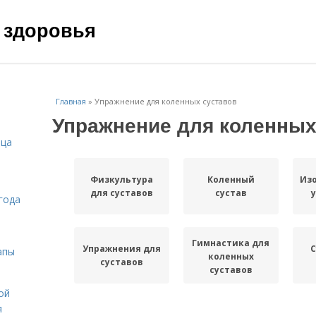
 здоровья
Главная
»
Упражнение для коленных суставов
Упражнение для коленных
ица
Физкультура
Коленный
Из
для суставов
сустав
года
Гимнастика для
Упражнения для
С
апы
коленных
суставов
суставов
ой
я
Уп