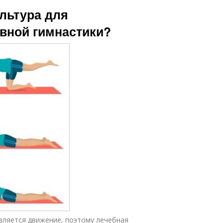
Упражнения при
коленных
льтура для
артрозе
суставов
авной гимнастики?
вляется движение, поэтому лечебная