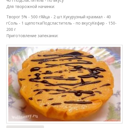
40 гПодсластитель - по вкусу
Для творожной начинки:
Творог 5% - 500 гЯйца - 2 шт.Кукурузный крахмал - 40
гСоль - 1 щепоткаПодсластитель - по вкусуКефир - 150-
200 г
Приготовление запеканки: