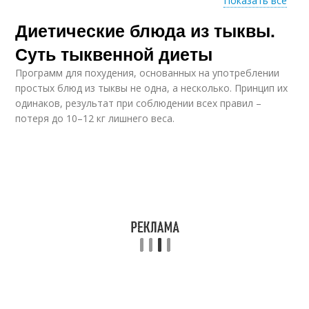
Показать все
Диетические блюда из тыквы.
Сладкая тыква
Тыква с творогом
Суть тыквенной диеты
Программ для похудения, основанных на употреблении
простых блюд из тыквы не одна, а несколько. Принцип их
одинаков, результат при соблюдении всех правил –
Диетическая тыква
Запеканка с тыквой
потеря до 10–12 кг лишнего веса.
Рис с тыквой
Котлеты с тыквой
Говядина с тыквой