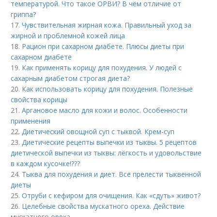
температурой. Что такое ОРВИ? В чём отличие от
гриппа?
17.
Чувствительная жирная кожа. Правильный уход за
жирной и проблемной кожей лица
18.
Рацион при сахарном диабете. Плюсы диеты при
сахарном диабете
19.
Как применять корицу для похудения. У людей с
сахарным диабетом строгая диета?
20.
Как использовать корицу для похудения. Полезные
свойства корицы
21.
Аргановое масло для кожи и волос. Особенности
применения
22.
Диетический овощной суп с тыквой. Крем-суп
23.
Диетические рецепты выпечки из тыквы. 5 рецептов
диетической выпечки из тыквы: лёгкость и удовольствие
в каждом кусочке!???
24.
Тыква для похудения и диет. Все прелести тыквенной
диеты
25.
Отруби с кефиром для очищения. Как «сдуть» живот?
26.
Целебные свойства мускатного ореха. Действие
мускатного ореха