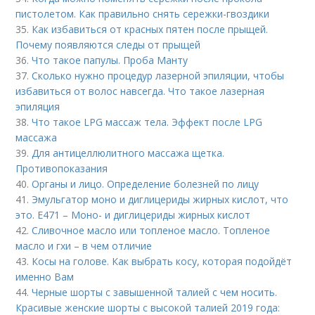
пистолетом. Как правильно снять сережки-гвоздики
35.
Как избавиться от красных пятен после прыщей.
Почему появляются следы от прыщей
36.
Что такое папулы. Проба Манту
37.
Сколько нужно процедур лазерной эпиляции, чтобы
избавиться от волос навсегда. Что такое лазерная
эпиляция
38.
Что такое LPG массаж тела. Эффект после LPG
массажа
39.
Для антицеллюлитного массажа щетка.
Противопоказания
40.
Органы и лицо. Определение болезней по лицу
41.
Эмульгатор моно и диглицериды жирных кислот, что
это. Е471 – Моно- и диглицериды жирных кислот
42.
Сливочное масло или топленое масло. Топленое
масло и гхи – в чем отличие
43.
Косы на голове. Как выбрать косу, которая подойдёт
именно Вам
44.
Черные шорты с завышенной талией с чем носить.
Красивые женские шорты с высокой талией 2019 года: