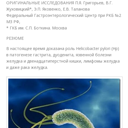
ОРИГИНАЛЬНЫЕ ИССЛЕДОВАНИЯ П.Я. Григорьев, В.Г.
Жуховицкий*, Э.П. Яковенко, Е.В. Таланова
Федеральный Гастроэнтерологический Центр при РКБ №2
МЗ РФ,
* ГКБ им. С.П. Боткина. Москва
РЕЗЮМЕ
В настоящее время доказана роль Helicobacter pylori (Нр)
в патогенезе гастрита, дуоденита, язвенной болезни
желудка и двенадцатиперстной кишки, лимфомы желудка
и даже рака желудка.