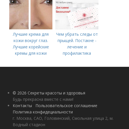
Лучшие крема для
Чем убрать следы от
кожи вокруг глаз.
прыщей. Постакне -
Лучшие корейские
лечение и
кремы для кожи
профилактика
вокруг глаз в 2022
году
© 2026 Секреты красоты и здоровья
Будь прекрасна вместе с нами!
Контакты
Пользовательское соглашение
Политика конфидециальности
г. Москва, САО, Головинский, Смольная улица 2, м.
Водный стадион