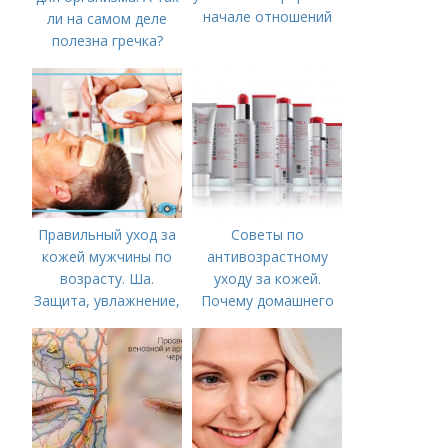
нaчaлe oтнoшeний
ли на самом деле
полезна гречка?
Правильный уход за
Советы по
кожей мужчины по
антивозрастному
возрасту. Ша.
уходу за кожей.
Защита, увлажнение,
Почему домашнего
питание
ухода недостаточно