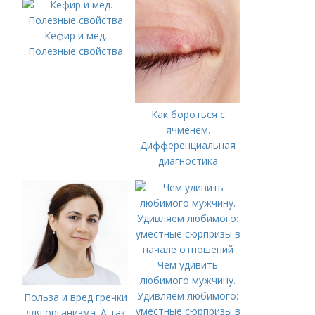
Кефир и мед.
Полезные свойства
Как бороться с
ячменем.
Дифференциальная
диагностика
Чем удивить
любимого мужчину.
Удивляeм любимoгo:
Польза и вред гречки
умecтныe cюpпpизы в
для организма. А так