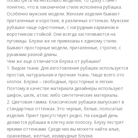
посмотреть на несколько моделей, то сразу станет
понятно, что в лаконичном стиле исполнена рубашка.
Особенно мужские модели. Женские изделия бывают
приталенные и короткие, в различных оттенках. Мужские
рубашки чаще однотонные, с нагрудным карманом и
воротником стойкой. Они всегда застегиваются на
пуговицы. Блузки же не привязаны к единому стилю.
Бывают просторные модели, приталенные, строгие, с
рукавами разной длины.
Чем же еще отличается блузка от рубашки?
1. Видом ткани. Для изготовления рубашек используется
простая, натуральная и прочная ткань. Чаще всего это
хлопок. Блузки – свободные, просторные и легкие.
Поэтому в качестве материала дизайнеры используют
шифон, шелк, атлас либо синтетические материалы.
2. Цветовая гамма. Классические рубашки выпускают в
стандартных оттенках. Это черные, белые, полосатые
изделия. Принт присутствует редко. На каждый день
делаются рубашки в клетку или полоску. Блузу пестрят
яркими оттенками. Среди них вы можете найти алые,
оранжевые, желтые, изумрудные блузки.