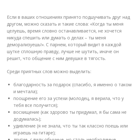
Если в ваших отношениях принято подшучивать друг над
другом, можно сказать и такие слова: «Когда ты меня
целуешь, время словно останавливается, не хочется
никуда спешить или думать о делах – ты меня
деморализуешь!». С парнем, который видит в каждой
шутке сплошную правду, лучше не шутить, иначе он
решит, что общение с ним девушке в тягость.
Среди приятных слов можно выделить:
благодарность за подарок (спасибо, я именно о таком
и мечтала);
поощрение его за успехи (молодец, я верила, что у
тебя все получится);
восхищение (как здорово ты придумал, я бы сама не
додумалась);
удивление (я не знала, что ты так классно поешь или
играешь на гитаре);
другие, с виду обычные, но столь необходимые