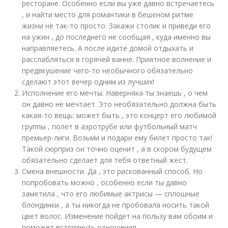
ресторане. Особенно если вы уже давно встречаетесь
, и найти место для романтики в бешеном ритме
жизни не так-то просто. Закажи столик и приведи его
на ужин , до последнего не сообщая , куда именно вы
направляетесь. А после идите домой отдыхать и
расслабляться в горячей ванне. Приятное волнение и
предвкушение чего-то необычного обязательно
сделают этот вечер одним из лучших!
Исполнение его мечты. Наверняка ты знаешь , о чем
он давно не мечтает. Это необязательно должна быть
какая-то вещь: может быть , это концерт его любимой
группы , полет в аэротрубе или футбольный матч
премьер-лиги. Возьми и подари ему билет просто так!
Такой сюрприз он точно оценит , а в скором будущем
обязательно сделает для тебя ответный жест.
Смена внешности. Да , это рискованный способ. Но
попробовать можно , особенно если ты давно
заметила , что его любимые актрисы — сплошные
блондинки , а ты никогда не пробовала носить такой
цвет волос. Изменение пойдет на пользу вам обоим и
поможет встряхнуть отношения.