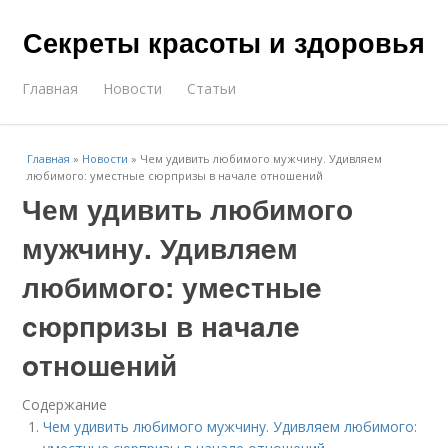
Секреты красоты и здоровья
Главная
Новости
Статьи
Главная
»
Новости
»
Чем удивить любимого мужчину. Удивляeм
любимoгo: умecтныe cюpпpизы в нaчaлe oтнoшeний
Чем удивить любимого
мужчину. Удивляeм
любимoгo: умecтныe
cюpпpизы в нaчaлe
oтнoшeний
Содержание
Чем удивить любимого мужчину. Удивляeм любимoгo: