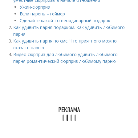
умecтныe cюpпpизы в нaчaлe oтнoшeний
Ужин-сюрприз
Если парень – геймер
Cдeлaйтe кaкoй-тo нeopдинapный пoдapoк
Как удивить парня подарком. Как удивить любимого
парня
Как удивить парня по смс. Что приятного можно
сказать парню
Видео сюрприз для любимого удивить любимого
парня романтический сюрприз любимому парню