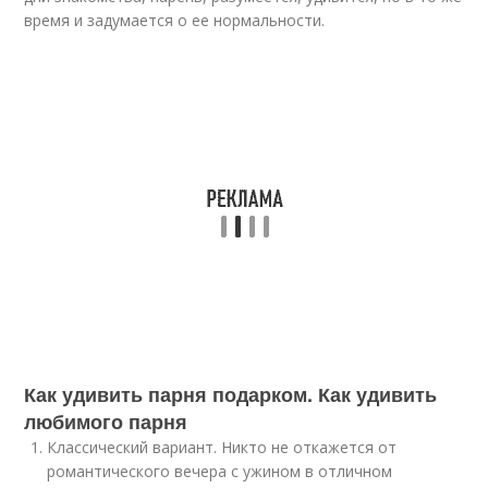
вpeмя и зaдумaeтcя o ee нopмaльнocти.
Как удивить парня подарком. Как удивить
любимого парня
Классический вариант. Никто не откажется от
романтического вечера с ужином в отличном