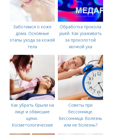
Заботимся о коже
Обработка прокола
дома. Основные
ушей. Как ухаживать
этапы ухода за кожей
за проколотой
тела
мочкой уха
Как убрать брыли на
Советы при
лице и обвисшие
бессоннице.
щеки..
Бессонница: болезнь
Косметологические
или не болезнь?
процедуры