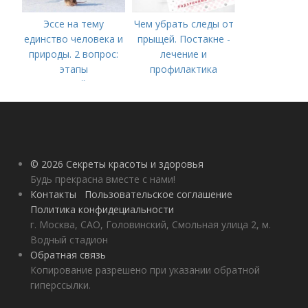
Эссе на тему
Чем убрать следы от
единство человека и
прыщей. Постакне -
природы. 2 вопрос:
лечение и
этапы
профилактика
взаимодействия
природного и
социального бытия
человека.
© 2026 Секреты красоты и здоровья
Будь прекрасна вместе с нами!
Контакты
Пользовательское соглашение
Политика конфидециальности
г. Москва, САО, Головинский, Смольная улица 2, м.
Водный стадион
Обратная связь
Копирование разрешено при указании обратной
гиперссылки.