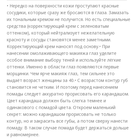
• Нередко на поверхности кожи проступают красные
сосудики, которые сразу же бросаются в глаза. Замазать
их тональным кремом не получится. Но есть специальные
средства (корректирующий крем с зеленоватым
оттенком), который нейтрализует нежелательную
красноту и сосуды становятся менее заметными.
Корректирующий крем наносят под основу.• При
нанесении омолаживающего макияжа глаз уделите
особое внимание выбору теней и используйте лёгкие
оттенки. Именно в области глаз появляются первые
морщинки. Чем ярче макияж глаз, тем сильнее это
выдаёт возраст женщины за 40.• С возрастом контур губ
становится не четким. И поэтому перед нанесением
помады следует аккуратно прорисовать его карандашом.
Цвет карандаша должен быть слегка темнее и
одинакового с помадой цвета. Откроем маленький
секрет: можно карандашом прорисовать не только
контур, но и закрасить все губы, а потом сверху нанести
помаду. В таком случае помада будет держаться дольше
и равномернее.