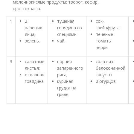
молочнокислые продукты: творог, кефир,
простокваша.
­1
2
тушеная
сок­
вареных
говядина со
грейпфрута;
яйца;
специями.
печеные
зелень.
чай.
томаты
черри.
3
салатные
порция
салат из
листья;
запаренного
белокочанной
отварная
риса;
капусты
говядина.
куриная
и огурцов.
грудка на
гриле.