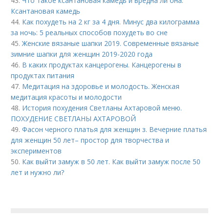
43.
Что такое ксантановая камедь и вредна ли она.
Ксантановая камедь
44.
Как похудеть на 2 кг за 4 дня. Минус два килограмма
за ночь: 5 реальных способов похудеть во сне
45.
Женские вязаные шапки 2019. Современные вязаные
зимние шапки для женщин 2019-2020 года
46.
В каких продуктах канцерогены. Канцерогены в
продуктах питания
47.
Медитация на здоровье и молодость. Женская
медитация красоты и молодости
48.
История похудения Светланы Ахтаровой меню.
ПОХУДЕНИЕ СВЕТЛАНЫ АХТАРОВОЙ
49.
Фасон черного платья для женщин з. Вечерние платья
для женщин 50 лет– простор для творчества и
экспериментов
50.
Как выйти замуж в 50 лет. Как выйти замуж после 50
лет и нужно ли?