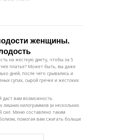
лодости женщины.
лодость
сть на жесткую диету, чтобы за 5
тнее платье? Может быть, вы даже
ько дней, после чего срывались и
ных супах, сырой гречке и жестоких
й даст вам возможность
х лишних килограммов (и нескольких
ой сил. Меню составлено таким
болизм, помогая вам сжигать больше