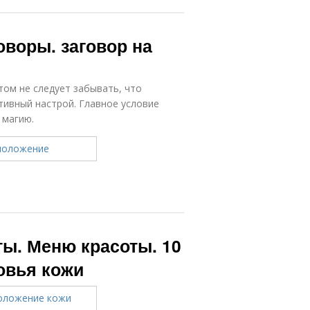
оворы. заговор на
том не следует забывать, что
тивный настрой. Главное условие
 магию.
ы. Меню красоты. 10
овья кожи