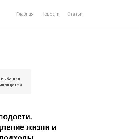
Главная
Новости
Статьи
Рыба для
молодости
лодости.
дление жизни и
 подходы