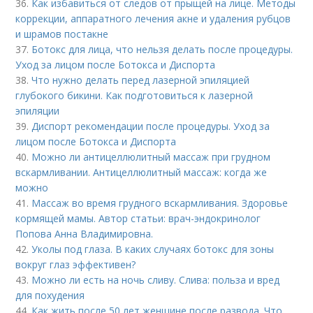
36.
Как избавиться от следов от прыщей на лице. Методы
коррекции, аппаратного лечения акне и удаления рубцов
и шрамов постакне
37.
Ботокс для лица, что нельзя делать после процедуры.
Уход за лицом после Ботокса и Диспорта
38.
Что нужно делать перед лазерной эпиляцией
глубокого бикини. Как подготовиться к лазерной
эпиляции
39.
Диспорт рекомендации после процедуры. Уход за
лицом после Ботокса и Диспорта
40.
Можно ли антицеллюлитный массаж при грудном
вскармливании. Антицеллюлитный массаж: когда же
можно
41.
Массаж во время грудного вскармливания. Здоровье
кормящей мамы. Автор статьи: врач-эндокринолог
Попова Анна Владимировна.
42.
Уколы под глаза. В каких случаях ботокс для зоны
вокруг глаз эффективен?
43.
Можно ли есть на ночь сливу. Слива: польза и вред
для похудения
44.
Как жить после 50 лет женщине после развода. Что