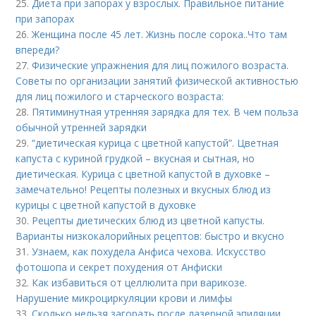
25.
Диета при запорах у взрослых. Правильное питание
при запорах
26.
Женщина после 45 лет. Жизнь после сорока..Что там
впереди?
27.
Физические упражнения для лиц пожилого возраста.
Советы по организации занятий физической активностью
для лиц пожилого и старческого возраста:
28.
Пятиминутная утренняя зарядка для тех. В чем польза
обычной утренней зарядки
29.
“диетическая курица с цветной капустой”. Цветная
капуста с куриной грудкой – вкусная и сытная, но
диетическая. Курица с цветной капустой в духовке –
замечательно! Рецепты полезных и вкусных блюд из
курицы с цветной капустой в духовке
30.
Рецепты диетических блюд из цветной капусты.
Варианты низкокалорийных рецептов: быстро и вкусно
31.
Узнаем, как похудела Анфиса чехова. Искусство
фотошопа и секрет похудения от Анфиски
32.
Как избавиться от целлюлита при варикозе.
Нарушение микроциркуляции крови и лимфы
33.
Сколько нельзя загорать после лазерной эпиляции