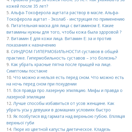
кожей после 35 лет?
5.
Альфа-Токоферола ацетата раствор в масле. Альфа-
Токоферола ацетат - Эколаб - инструкция по применению
6.
Питательная маска для лица с витамином Е. Какие
витамины нужны для того, чтобы кожа была здоровой ?
7.
Витамин E для кожи лица. Витамин Е: за и против
показания к назначению
8.
СИНДРОМ ГИПЕРМОБИЛЬНОСТИ суставов в общей
практике. Гипермобильность суставов – это болезнь?
9.
Как убрать красные пятна после прыщей на лице.
Симптомы постакне
10.
Что можно и нельзя есть перед сном. Что можно есть
на ночь перед сном при похудении
11.
Вся правда про лазерную эпиляцию. Мифы и правда о
лазерной эпиляции
12.
Лучше способы избавиться от усов женщине. Как
убрать усы у девушки в домашних условиях быстро
13.
Як позбутися від гармата над верхньою губою. Епіляція
верхньої губи
14.
Пюре из цветной капусты диетическое. Кладезь