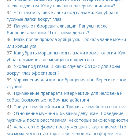
александритом. Кому показана лазерная эпиляция?
34.
Что такое гусиные лапки под глазами. Как убрать
гусиные лапки вокруг глаз
35.
Папулы от биоревитализации. Папулы после
биоревитализации. Что с ними делать?
36.
Мазь после прокола хряща уха. Прокалывание мочки
или хряща уха
37.
Как убрать морщины под глазами косметология. Как
убрать мимические морщины вокруг глаз
38.
Уколы под глаза. В каких случаях ботокс для зоны
вокруг глаз эффективен?
39.
Упражнения для кровообращения ног. Берегите свои
ступни!
40.
Применение препарата Ивермектин для человека и
собак. Возможные побочные действия
41.
Три у в семейной жизни. Три кита семейного счастья
42.
Отношение мужчин к бывшим девушкам. Поведение
мужчины после расставания: некоторые закономерности
43.
Характер по форме носа у женщин с картинками. Что
мы можем узнать о характере человека по форме его