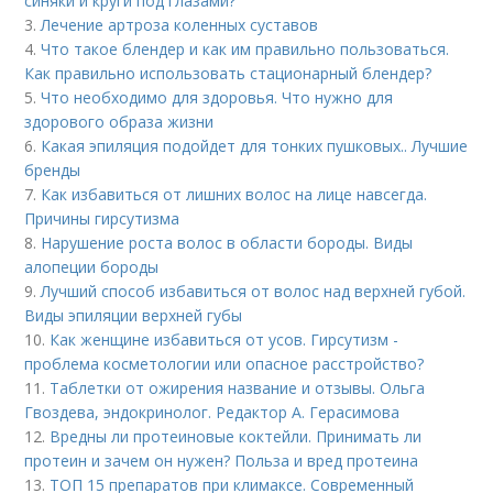
синяки и круги под глазами?
3.
Лечение артроза коленных суставов
4.
Что такое блендер и как им правильно пользоваться.
Как правильно использовать стационарный блендер?
5.
Что необходимо для здоровья. Что нужно для
здорового образа жизни
6.
Какая эпиляция подойдет для тонких пушковых.. Лучшие
бренды
7.
Как избавиться от лишних волос на лице навсегда.
Причины гирсутизма
8.
Нарушение роста волос в области бороды. Виды
алопеции бороды
9.
Лучший способ избавиться от волос над верхней губой.
Виды эпиляции верхней губы
10.
Как женщине избавиться от усов. Гирсутизм -
проблема косметологии или опасное расстройство?
11.
Таблетки от ожирения название и отзывы. Ольга
Гвоздева, эндокринолог. Редактор А. Герасимова
12.
Вредны ли протеиновые коктейли. Принимать ли
протеин и зачем он нужен? Польза и вред протеина
13.
ТОП 15 препаратов при климаксе. Современный