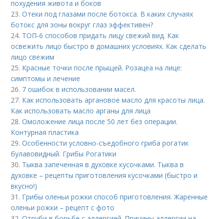
похудения живота и боков
23.
Отеки под глазами после ботокса. В каких случаях
ботокс для зоны вокруг глаз эффективен?
24.
ТОП-6 способов придать лицу свежий вид. Как
освежить лицо быстро в домашних условиях. Как сделать
лицо свежим
25.
Красные точки после прыщей. Розацеа на лице:
симптомы и лечение
26.
7 ошибок в использовании масел.
27.
Как использовать аргановое масло для красоты лица.
Как использовать масло арганы для лица
28.
Омоложение лица после 50 лет без операции.
Контурная пластика
29.
Особенности условно-съедобного гриба рогатик
булавовидный. Грибы Рогатики
30.
Тыква запеченная в духовке кусочками. Тыква в
духовке – рецепты приготовления кусочками (быстро и
вкусно!)
31.
Грибы оленьи рожки способ приготовления. Жаренные
оленьи рожки – рецепт с фото
32.
Отруби в борьбе с аллергией. Причины аллергии на