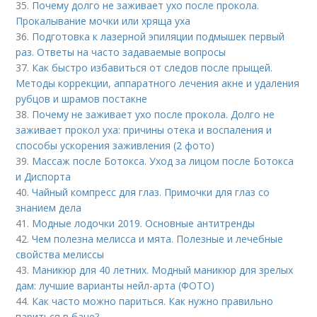
35.
Почему долго не заживает ухо после прокола.
Прокалывание мочки или хряща уха
36.
Подготовка к лазерной эпиляции подмышек первый
раз. Ответы на часто задаваемые вопросы
37.
Как быстро избавиться от следов после прыщей.
Методы коррекции, аппаратного лечения акне и удаления
рубцов и шрамов постакне
38.
Почему не заживает ухо после прокола. Долго не
заживает прокол уха: причины отека и воспаления и
способы ускорения заживления (2 фото)
39.
Массаж после Ботокса. Уход за лицом после Ботокса
и Диспорта
40.
Чайный компресс для глаз. Примочки для глаз со
знанием дела
41.
Модные лодочки 2019. Основные антитренды
42.
Чем полезна мелисса и мята. Полезные и лечебные
свойства мелиссы
43.
Маникюр для 40 летних. Модный маникюр для зрелых
дам: лучшие варианты нейл-арта (ФОТО)
44.
Как часто можно париться. Как нужно правильно
париться в бане?