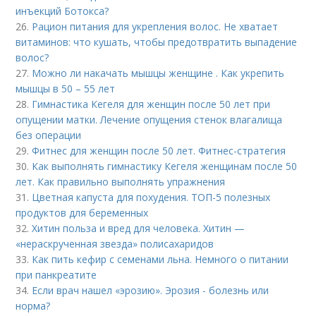
инъекций Ботокса?
26.
Рацион питания для укрепления волос. Не хватает
витаминов: что кушать, чтобы предотвратить выпадение
волос?
27.
Можно ли накачать мышцы женщине . Как укрепить
мышцы в 50 – 55 лет
28.
Гимнастика Кегеля для женщин после 50 лет при
опущении матки. Лечение опущения стенок влагалища
без операции
29.
Фитнес для женщин после 50 лет. Фитнес-стратегия
30.
Как выполнять гимнастику Кегеля женщинам после 50
лет. Как правильно выполнять упражнения
31.
Цветная капуста для похудения. ТОП-5 полезных
продуктов для беременных
32.
Хитин польза и вред для человека. Хитин —
«нераскрученная звезда» полисахаридов
33.
Как пить кефир с семенами льна. Немного о питании
при панкреатите
34.
Если врач нашел «эрозию». Эрозия - болезнь или
норма?