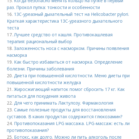
15.
Когда безопасно менять кольцо на пупке в первый
раз. Прокол пупка: тонкости и особенности
16.
13С-уреазный дыхательный тест на Helicobacter pylori.
Краткая характеристика 13С-уреазного дыхательного
теста
17.
Лучшее средство от кашля. Противокашлевая
терапия: рациональный выбор
18.
Заложенность носа с насморком. Причины появления
насморка
19.
Как быстро избавиться от насморка. Определение
болезни. Причины заболевания
20.
Диета при повышенной кислотности. Меню диеты при
повышенной кислотности желудка
21.
Жиросжигающий напиток помог сбросить 17 кг. Как
питаться для похудения живота
22.
Для чего принимать Лактулозу. Фармакология
23.
Самые полезные продукты для восстановления
суставов. В каких продуктах содержится глюкозамин?
24.
Противопоказания LPG массажа. LPG-массаж: есть ли
противопоказания?
25.
Ботокс, как долго. Можно ли пить алкоголь после