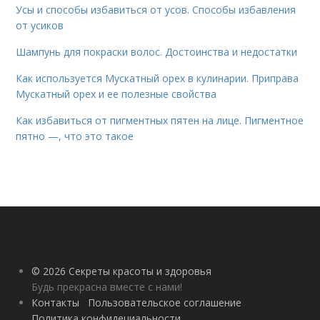
Усы и способы избавиться от усов. Способы избавления
от усиков
Шампунь для покраски волос. Достоинства и недостатки
Как используется Мускатный орех в кулинарии. Приправа
Мускатный орех и ее полезные свойства
Как избавиться от пигментных пятен на лице. Пигментное
пятно —, что это такое
© 2026 Секреты красоты и здоровья
Будь прекрасна вместе с нами!
Контакты
Пользовательское соглашение
Политика конфидециальности