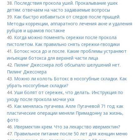
38.
Последствия прокола ушей. Прокалывание ушек
детям: отвечаем на часто задаваемые вопросы
39.
Как быстро избавиться от следов после прыщей.
Методы коррекции, аппаратного лечения акне и удаления
рубцов и шрамов постакне
40.
Когда можно поменять сережки после прокола
пистолетом. Как правильно снять сережки-гвоздики
41.
Ботокс носа до и после. Какие проблемы устраняют
инъекции ботокса для верхней части лица
42.
Пилинг Джесснера лоб обсыпало шелушений нет.
Пилинг Джесснера
43.
Можно ли колоть Ботокс в носогубные складки. Как
убрать носогубные складки?
44.
Уши болят от сережек, что делать. Инструкция по
уходу после прокола мочки уха
45.
Как менялась пугачева. Алле Пугачевой 71 год: как
пластические операции меняли Примадонну за жизнь,
фото
46.
Ивермектин крем. Что за лекарство ивермектин?
47.
Правильное питание после 50 лет для женщин меню