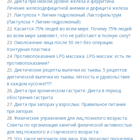
20.
Диета при низком уровне железа и ферритина.
Лечение железодефицитной анемии и дефицита железа
21.
Лактулоза + Лигнин гидролизный. Лактофильтрум
(Лактулоза + Лигнин гидролизный)
22.
Касается 75% людей во всем мире. Почему 75% людей
во всем мире заявляют, что не работают в полную силу?
23.
Омоложение лица после 50 лет без операции.
Контурная пластика
24.
Противопоказания LPG массажа. LPG-массаж: есть ли
противопоказания?
25.
Диетические рецепты выпечки из тыквы. 5 рецептов
диетической выпечки из тыквы: лёгкость и удовольствие
в каждом кусочке!???
26.
Диета при хроническом гастрите. Диета в период
обострения гастрита
27.
Диета при запорах у взрослых. Правильное питание
при запорах
28.
Физические упражнения для лиц пожилого возраста.
Советы по организации занятий физической активностью
для лиц пожилого и старческого возраста:
29.
Что такое мезонити для лица. Как проходит процедура