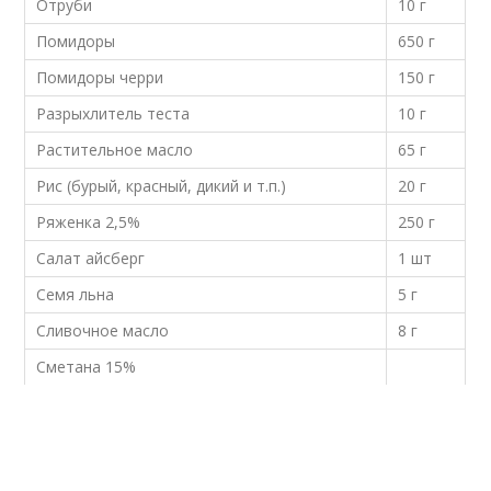
Отруби
10 г
Помидоры
650 г
Помидоры черри
150 г
Разрыхлитель теста
10 г
Растительное масло
65 г
Рис (бурый, красный, дикий и т.п.)
20 г
Ряженка 2,5%
250 г
Салат айсберг
1 шт
Семя льна
5 г
Сливочное масло
8 г
Сметана 15%