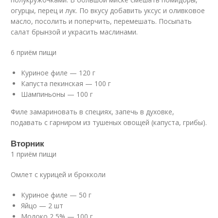
огурцы, перец и лук. По вкусу добавить уксус и оливковое
масло, посолить и поперчить, перемешать. Посыпать
салат брынзой и украсить маслинами.
6 приём пищи
Куриное филе — 120 г
Капуста пекинская — 100 г
Шампиньоны — 100 г
Филе замариновать в специях, запечь в духовке,
подавать с гарниром из тушеных овощей (капуста, грибы).
Вторник
1 приём пищи
Омлет с курицей и брокколи
Куриное филе — 50 г
Яйцо — 2 шт
Молоко 2,5% — 100 г