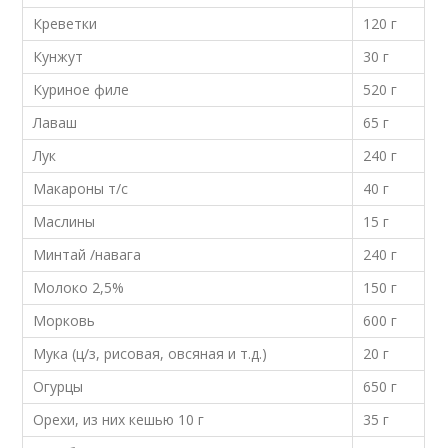
Креветки
120 г
Кунжут
30 г
Куриное филе
520 г
Лаваш
65 г
Лук
240 г
Макароны т/с
40 г
Маслины
15 г
Минтай /навага
240 г
Молоко 2,5%
150 г
Морковь
600 г
Мука (ц/з, рисовая, овсяная и т.д.)
20 г
Огурцы
650 г
Орехи, из них кешью 10 г
35 г