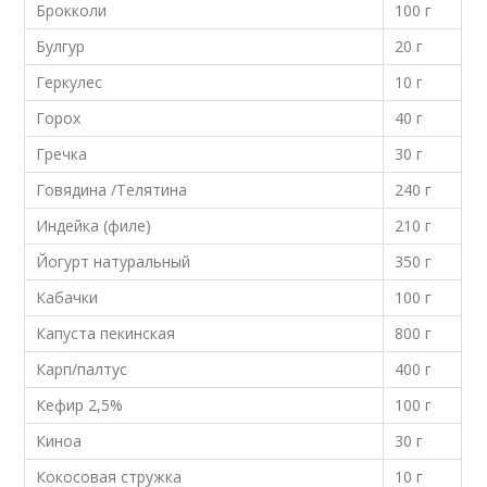
Брокколи
100 г
Булгур
20 г
Геркулес
10 г
Горох
40 г
Гречка
30 г
Говядина /Телятина
240 г
Индейка (филе)
210 г
Йогурт натуральный
350 г
Кабачки
100 г
Капуста пекинская
800 г
Карп/палтус
400 г
Кефир 2,5%
100 г
Киноа
30 г
Кокосовая стружка
10 г