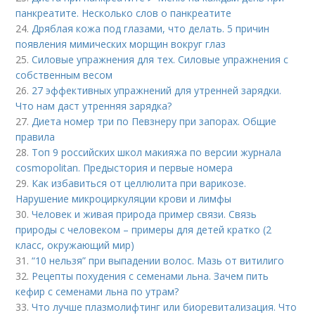
панкреатите. Несколько слов о панкреатите
24.
Дряблая кожа под глазами, что делать. 5 причин
появления мимических морщин вокруг глаз
25.
Силовые упражнения для тех. Силовые упражнения с
собственным весом
26.
27 эффективных упражнений для утренней зарядки.
Что нам даст утренняя зарядка?
27.
Диета номер три по Певзнеру при запорах. Общие
правила
28.
Топ 9 российских школ макияжа по версии журнала
cosmopolitan. Предыстория и первые номера
29.
Как избавиться от целлюлита при варикозе.
Нарушение микроциркуляции крови и лимфы
30.
Человек и живая природа пример связи. Связь
природы с человеком – примеры для детей кратко (2
класс, окружающий мир)
31.
“10 нельзя” при выпадении волос. Мазь от витилиго
32.
Рецепты похудения с семенами льна. Зачем пить
кефир с семенами льна по утрам?
33.
Что лучше плазмолифтинг или биоревитализация. Что