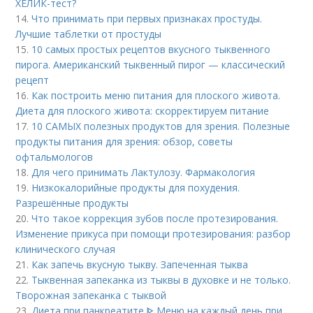
ХЕЛИК-тест?
14.
Что принимать при первых признаках простуды.
Лучшие таблетки от простуды
15.
10 самых простых рецептов вкусного тыквенного
пирога. Американский тыквенный пирог — классический
рецепт
16.
Как построить меню питания для плоского живота.
Диета для плоского живота: скорректируем питание
17.
10 САМЫХ полезных продуктов для зрения. Полезные
продукты питания для зрения: обзор, советы
офтальмологов
18.
Для чего принимать Лактулозу. Фармакология
19.
Низкокалорийные продукты для похудения.
Разрешённые продукты
20.
Что такое коррекция зубов после протезирования.
Изменение прикуса при помощи протезирования: разбор
клинического случая
21.
Как запечь вкусную тыкву. Запеченная тыква
22.
Тыквенная запеканка из тыквы в духовке и не только.
Творожная запеканка с тыквой
23.
Диета при панкреатите ᐈ Меню на каждый день при