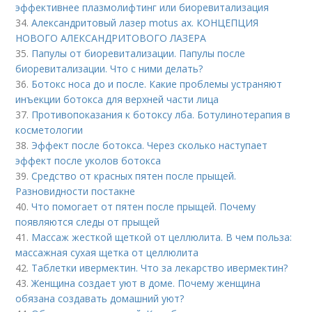
эффективнее плазмолифтинг или биоревитализация
34.
Александритовый лазер motus ax. КОНЦЕПЦИЯ
НОВОГО АЛЕКСАНДРИТОВОГО ЛАЗЕРА
35.
Папулы от биоревитализации. Папулы после
биоревитализации. Что с ними делать?
36.
Ботокс носа до и после. Какие проблемы устраняют
инъекции ботокса для верхней части лица
37.
Противопоказания к ботоксу лба. Ботулинотерапия в
косметологии
38.
Эффект после ботокса. Через сколько наступает
эффект после уколов ботокса
39.
Средство от красных пятен после прыщей.
Разновидности постакне
40.
Что помогает от пятен после прыщей. Почему
появляются следы от прыщей
41.
Массаж жесткой щеткой от целлюлита. В чем польза:
массажная сухая щетка от целлюлита
42.
Таблетки ивермектин. Что за лекарство ивермектин?
43.
Женщина создает уют в доме. Почему женщина
обязана создавать домашний уют?