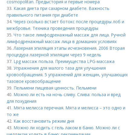
cosmopolitan. Предыстория и первые номера
33.
Какая диета при сахарном диабете. Важность
правильного питания при диабете
34.
Через сколько встает ботокс после процедуры лоб и
межбровье. Техника проведения процедуры
35.
Что такое лимфодренажный массаж для лица. Ручной
лимфодренажный массаж лица в домашних условиях
36.
Лазерная эпиляция этапы исчезновения. 2006 Вторая
процедура лазерной эпиляции через 9 недель
37.
Lpg массаж польза. Преимущества LPG-массажа
38.
Упражнения для малого таза для улучшения
кровообращения. 5 упражнений для женщин, улучшающих
тазовое кровообращение
39.
Пельмени пищевая ценность. Пельмени
40.
Можно ли есть на ночь сливу. Слива: польза и вред
для похудения
41.
Мята мелисса перечная. Мята и мелисса – это одно и
то же
42.
Как восстановить режим дня
43.
Можно ли ходить с гель лаком в баню. Можно ли с
шеллаком ходить в баню: рекомендации