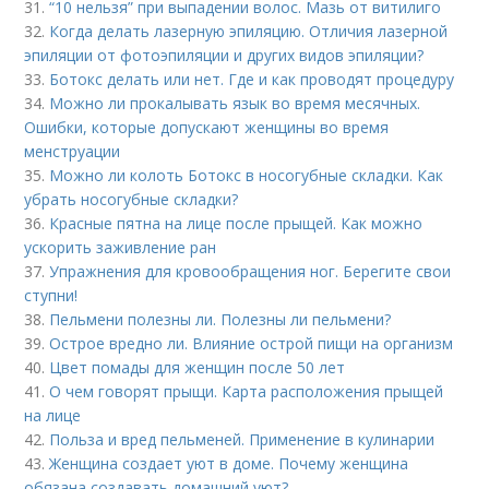
31.
“10 нельзя” при выпадении волос. Мазь от витилиго
32.
Когда делать лазерную эпиляцию. Отличия лазерной
эпиляции от фотоэпиляции и других видов эпиляции?
33.
Ботокс делать или нет. Где и как проводят процедуру
34.
Можно ли прокалывать язык во время месячных.
Ошибки, которые допускают женщины во время
менструации
35.
Можно ли колоть Ботокс в носогубные складки. Как
убрать носогубные складки?
36.
Красные пятна на лице после прыщей. Как можно
ускорить заживление ран
37.
Упражнения для кровообращения ног. Берегите свои
ступни!
38.
Пельмени полезны ли. Полезны ли пельмени?
39.
Острое вредно ли. Влияние острой пищи на организм
40.
Цвет помады для женщин после 50 лет
41.
О чем говорят прыщи. Карта расположения прыщей
на лице
42.
Польза и вред пельменей. Применение в кулинарии
43.
Женщина создает уют в доме. Почему женщина
обязана создавать домашний уют?