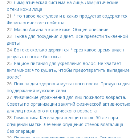
20.
Лимфатическая система на лице. Лимфатические
отеки кожи лица
21.
Что такое лактулоза и в каких продуктах содержится.
Физиологические свойства
22.
Масло Аргана в косметике. Общее описание
23.
Тыква для похудения и диет. Все прелести тыквенной
диеты
24.
Ботокс сколько держится. Через какое время виден
результат после ботокса
25.
Рацион питания для укрепления волос. Не хватает
витаминов: что кушать, чтобы предотвратить выпадение
волос?
26.
Польза для здоровья мускатного ореха. Продукты для
поддержания мужской силы
27.
Физические упражнения для лиц пожилого возраста.
Советы по организации занятий физической активностью
для лиц пожилого и старческого возраста:
28.
Гимнастика Кегеля для женщин после 50 лет при
опущении матки. Лечение опущения стенок влагалища
без операции
29.
Правильные тренировки для тех кому з. Основные