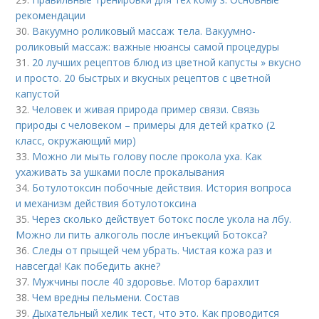
рекомендации
30.
Вакуумно роликовый массаж тела. Вакуумно-
роликовый массаж: важные нюансы самой процедуры
31.
20 лучших рецептов блюд из цветной капусты » вкусно
и просто. 20 быстрых и вкусных рецептов с цветной
капустой
32.
Человек и живая природа пример связи. Связь
природы с человеком – примеры для детей кратко (2
класс, окружающий мир)
33.
Можно ли мыть голову после прокола уха. Как
ухаживать за ушками после прокалывания
34.
Ботулотоксин побочные действия. История вопроса
и механизм действия ботулотоксина
35.
Через сколько действует ботокс после укола на лбу.
Можно ли пить алкоголь после инъекций Ботокса?
36.
Следы от прыщей чем убрать. Чистая кожа раз и
навсегда! Как победить акне?
37.
Мужчины после 40 здоровье. Мотор барахлит
38.
Чем вредны пельмени. Состав
39.
Дыхательный хелик тест, что это. Как проводится