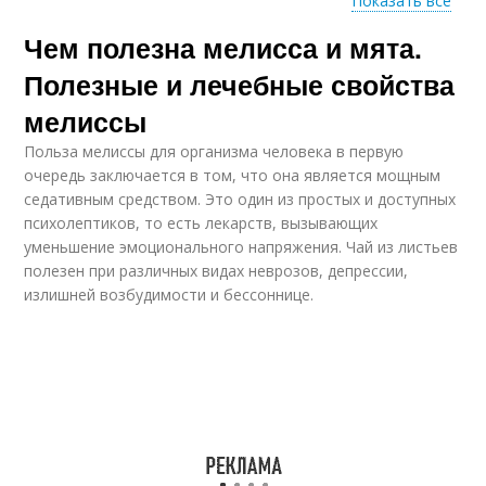
Показать все
Чем полезна мелисса и мята.
Мелиссы на потенцию
Мелиссы для женщин
Полезные и лечебные свойства
мелиссы
Польза мелиссы для организма человека в первую
Мелиссы по внешнему
Мелиссы на организм
очередь заключается в том, что она является мощным
виду
седативным средством. Это один из простых и доступных
психолептиков, то есть лекарств, вызывающих
уменьшение эмоционального напряжения. Чай из листьев
полезен при различных видах неврозов, депрессии,
Мелисса для лечения
Мелисса для сна
излишней возбудимости и бессоннице.
Мелисса в
гинекологии