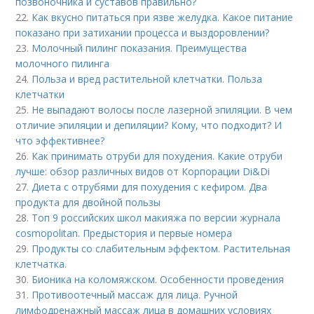
позвоночника и суставов правильно?
22.
Как вкусно питаться при язве желудка. Какое питание
показано при затихании процесса и выздоровлении?
23.
Молочный пилинг показания. Преимущества
молочного пилинга
24.
Польза и вред растительной клетчатки. Польза
клетчатки
25.
Не выпадают волосы после лазерной эпиляции. В чем
отличие эпиляции и депиляции? Кому, что подходит? И
что эффективнее?
26.
Как принимать отруби для похудения. Какие отруби
лучше: обзор различных видов от Корпорации Di&Di
27.
Диета с отрубями для похудения с кефиром. Два
продукта для двойной пользы
28.
Топ 9 российских школ макияжа по версии журнала
cosmopolitan. Предыстория и первые номера
29.
Продукты со слабительным эффектом. Растительная
клетчатка.
30.
Бионика на коломяжском. Особенности проведения
31.
Противоотечный массаж для лица. Ручной
лимфодренажный массаж лица в домашних условиях