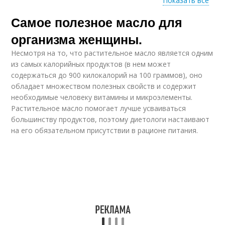
Показать все
Самое полезное масло для
Масло для приема
Растительное масло
организма женщины.
Несмотря на то, что растительное масло является одним
из самых калорийных продуктов (в нем может
Кислоты для
содержаться до 900 килокалорий на 100 граммов), оно
Масло для мужчин
организма
обладает множеством полезных свойств и содержит
необходимые человеку витамины и микроэлементы.
Растительное масло помогает лучше усваиваться
большинству продуктов, поэтому диетологи настаивают
на его обязательном присутствии в рационе питания.
Растительные масла