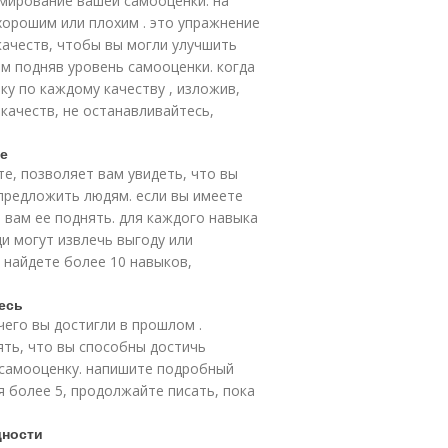
мирование вашей самооценки. на
хорошим или плохим . это упражнение
качеств, чтобы вы могли улучшить
м подняв уровень самооценки. когда
ку по каждому качеству , изложив,
 качеств, не останавливайтесь,
е
е, позволяет вам увидеть, что вы
предложить людям. если вы имеете
вам ее поднять. для каждого навыка
и могут извлечь выгоду или
 найдете более 10 навыков,
есь
чего вы достигли в прошлом .
ть, что вы способны достичь
 самооценку. напишите подробный
я более 5, продолжайте писать, пока
дности