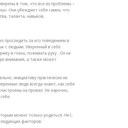
верены в том, что все их проблемы –
ошо. Они убеждают себя самих, что
тва, таланта, навыков.
но проследить за его поведением в
ык с людьми. Уверенный в себе
ику в глаза, пожимать руку . Он не
тре внимания, а также может
тельно, инициативу практически не
веренные люди всегда знают, как себя
 настроены на провал. Не нарочно,
 себе.
которым можно только родиться. Нет,
 следующих факторов: