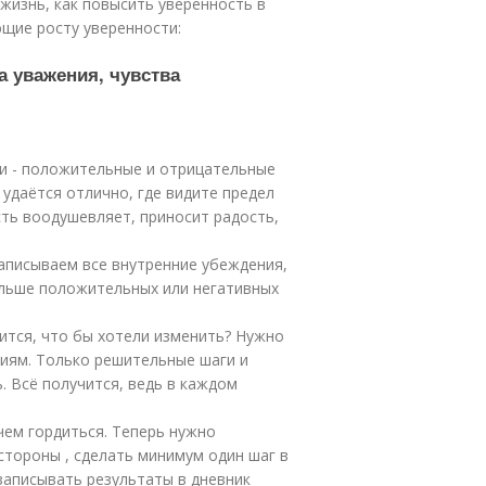
 жизнь, как повысить уверенность в
щие росту уверенности:
а уважения, чувства
ги - положительные и отрицательные
о удаётся отлично, где видите предел
сть воодушевляет, приносит радость,
записываем все внутренние убеждения,
ольше положительных или негативных
вится, что бы хотели изменить? Нужно
ниям. Только решительные шаги и
. Всё получится, ведь в каждом
чем гордиться. Теперь нужно
стороны , сделать минимум один шаг в
записывать результаты в дневник