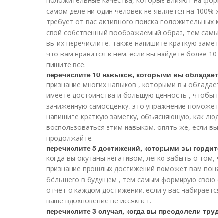
положительные качества, которые влияют на фор
самом деле ни один человек не является на 100% 
требует от вас активного поиска положительных 
свой собственный воображаемый образ, тем самы
вы их перечислите, также напишите краткую замет
что вам нравится в нем. если вы найдете более 10
пишите все.
перечислите 10 навыков, которыми вы обладает
признание многих навыков , которыми вы обладает
имеете достоинства и большую ценность , чтобы 
заниженную самооценку, это упражнение поможет 
напишите краткую заметку, объясняющую, как люд
воспользоваться этим навыком. опять же, если вы
продолжайте.
перечислите 5 достижений, которыми вы гордит
когда вы окутаны негативом, легко забыть о том, 
признание прошлых достижений поможет вам поня
бо́льшего в будущем , тем самым формирую свою
отчет о каждом достижении. если у вас набираетс
ваше вдохновение не иссякнет.
перечислите 3 случая, когда вы преодолели тру