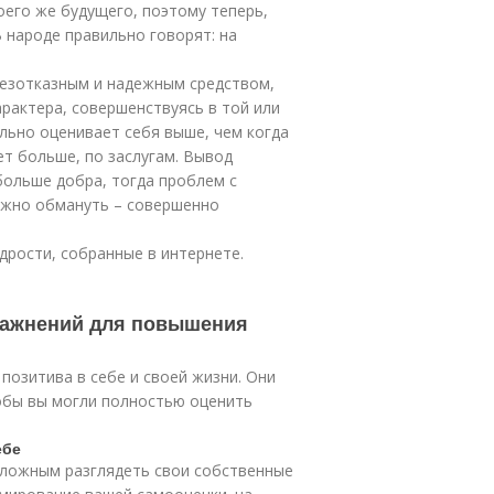
воего же будущего, поэтому теперь,
В народе правильно говорят: на
езотказным и надежным средством,
арактера, совершенствуясь в той или
ально оценивает себя выше, чем когда
ет больше, по заслугам. Вывод
больше добра, тогда проблем с
можно обмануть – совершенно
дрости, собранные в интернете.
ражнений для повышения
озитива в себе и своей жизни. Они
обы вы могли полностью оценить
ебе
 сложным разглядеть свои собственные