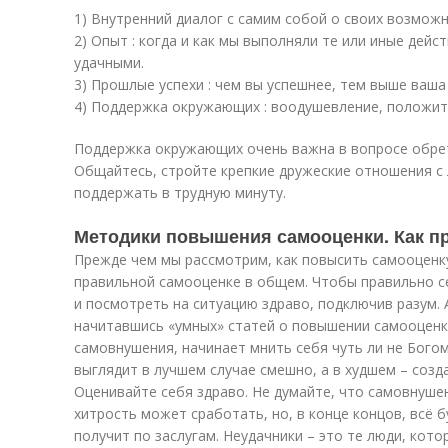
1) Внутренний диалог с самим собой о своих возможн
2) Опыт : когда и как мы выполняли те или иные дейс
удачными.
3) Прошлые успехи : чем вы успешнее, тем выше ваша
4) Поддержка окружающих : воодушевление, положит
Поддержка окружающих очень важна в вопросе обрет
Общайтесь, стройте крепкие дружеские отношения с 
поддержать в трудную минуту.
Методики повышения самооценки. Как п
Прежде чем мы рассмотрим, как повысить самооценку
правильной самооценке в общем. Чтобы правильно с
и посмотреть на ситуацию здраво, подключив разум. А
начитавшись «умных» статей о повышении самооцен
самовнушения, начинает мнить себя чуть ли не Богом
выглядит в лучшем случае смешно, а в худшем – соз
Оценивайте себя здраво. Не думайте, что самовнуш
хитрость может сработать, но, в конце концов, всё 
получит по заслугам. Неудачники – это те люди, кот