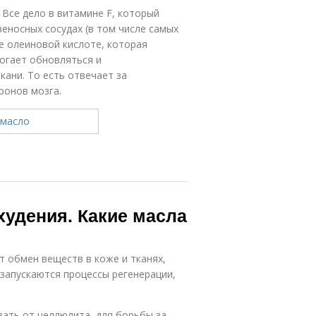
 Все дело в витамине F, который
еносных сосудах (в том числе самых
е олеиновой кислоте, которая
огает обновляться и
ани. То есть отвечает за
ронов мозга.
худения. Какие масла
 обмен веществ в коже и тканях,
запускаются процессы регенерации,
ать от целлюлита, для борьбы за