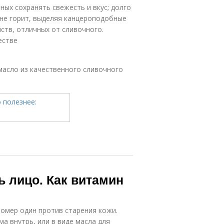
ных сохранять свежесть и вкус; долго
 не горит, выделяя канцероподобные
ств, отличных от сливочного.
естве
масло из качественного сливочного
 лицо. Как витамин
номер один против старения кожи.
а внутрь, или в виде масла для