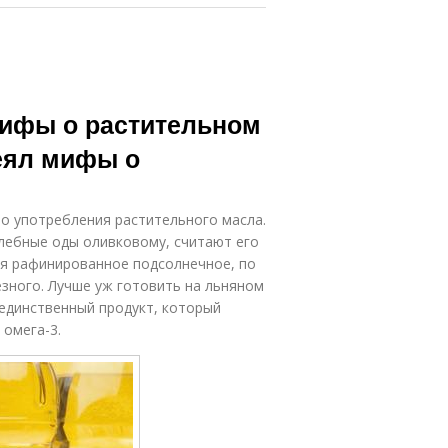
мифы о растительном
веял мифы о
о употребления растительного масла.
лебные оды оливковому, считают его
мя рафинированное подсолнечное, по
езного. Лучше уж готовить на льняном
 единственный продукт, который
 омега-3.