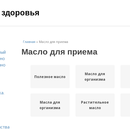
 здоровья
Главная
»
Масло для приема
Масло для приема
вый
ьно
пно
Масло для
Полезное масло
организма
а.
Масла для
Растительное
организма
масло
нства