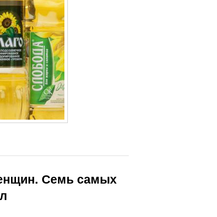
енщин. Семь самых
ел