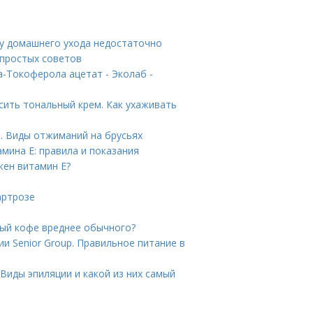
му домашнего ухода недостаточно
 простых советов
-Токоферола ацетат - Эколаб -
сить тональный крем. Как ухаживать
. Виды отжиманий на брусьях
мина E: правила и показания
жен витамин Е?
артрозе
мый кофе вреднее обычного?
и Senior Group. Правильное питание в
Виды эпиляции и какой из них самый