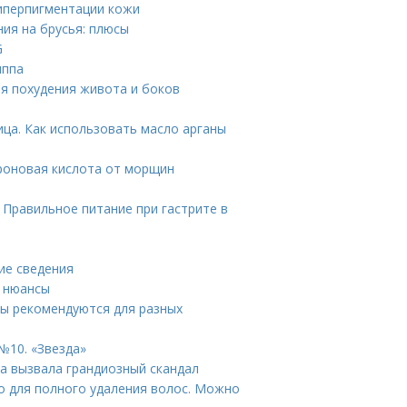
гиперпигментации кожи
ния на брусья: плюсы
G
иппа
ля похудения живота и боков
ица. Как использовать масло арганы
уроновая кислота от морщин
 Правильное питание при гастрите в
ие сведения
е нюансы
ры рекомендуются для разных
№10. «Звезда»
а вызвала грандиозный скандал
о для полного удаления волос. Можно