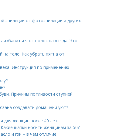
т
ой эпиляции от фотоэпиляции и других
ы избавиться от волос навсегда. Что
 на теле. Как убрать пятна от
века. Инструкция по применению
олу?
ин?
обуви. Причины потливости ступней
язана создавать домашний уют?
ья для женщин после 40 лет
 Какие шапки носить женщинам за 50?
сло и гхи – в чем отличие