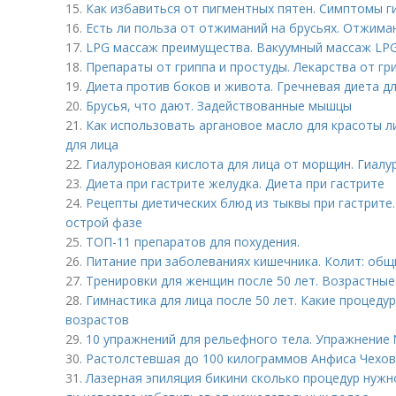
15.
Как избавиться от пигментных пятен. Симптомы 
16.
Есть ли польза от отжиманий на брусьях. Отжима
17.
LPG массаж преимущества. Вакуумный массаж LP
18.
Препараты от гриппа и простуды. Лекарства от гр
19.
Диета против боков и живота. Гречневая диета д
20.
Брусья, что дают. Задействованные мышцы
21.
Как использовать аргановое масло для красоты л
для лица
22.
Гиалуроновая кислота для лица от морщин. Гиал
23.
Диета при гастрите желудка. Диета при гастрите
24.
Рецепты диетических блюд из тыквы при гастрите.
острой фазе
25.
ТОП-11 препаратов для похудения.
26.
Питание при заболеваниях кишечника. Колит: общ
27.
Тренировки для женщин после 50 лет. Возрастны
28.
Гимнастика для лица после 50 лет. Какие процеду
возрастов
29.
10 упражнений для рельефного тела. Упражнение 
30.
Растолстевшая до 100 килограммов Анфиса Чехов
31.
Лазерная эпиляция бикини сколько процедур нужн