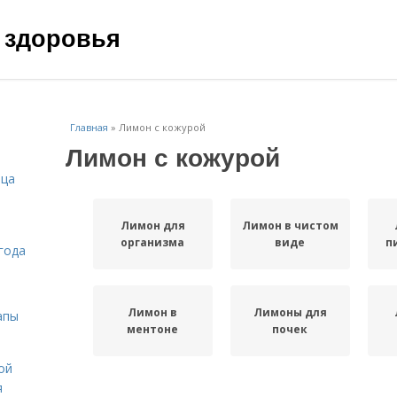
 здоровья
Главная
»
Лимон с кожурой
Лимон с кожурой
ица
Лимон для
Лимон в чистом
организма
виде
п
года
Лимон в
Лимоны для
апы
ментоне
почек
ой
я