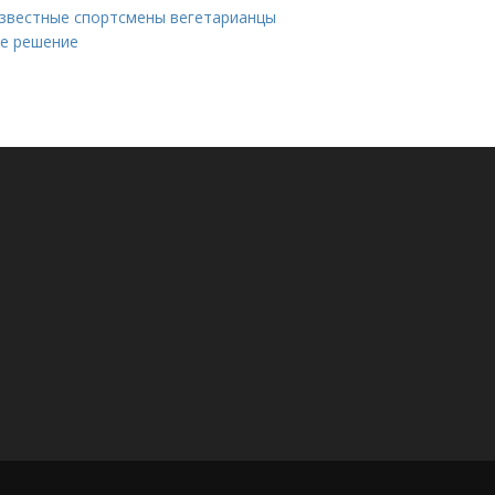
 известные спортсмены вегетарианцы
ое решение