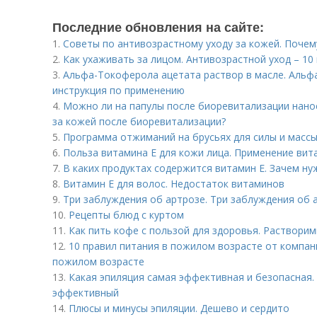
Последние обновления на сайте:
1.
Советы по антивозрастному уходу за кожей. Поче
2.
Как ухаживать за лицом. Антивозрастной уход – 10
3.
Альфа-Токоферола ацетата раствор в масле. Альфа
инструкция по применению
4.
Можно ли на папулы после биоревитализации нано
за кожей после биоревитализации?
5.
Программа отжиманий на брусьях для силы и массы
6.
Польза витамина Е для кожи лица. Применение вита
7.
В каких продуктах содержится витамин Е. Зачем ну
8.
Витамин Е для волос. Недостаток витаминов
9.
Три заблуждения об артрозе. Три заблуждения об 
10.
Рецепты блюд с куртом
11.
Как пить кофе с пользой для здоровья. Раствори
12.
10 правил питания в пожилом возрасте от компани
пожилом возрасте
13.
Какая эпиляция самая эффективная и безопасная. 
эффективный
14.
Плюсы и минусы эпиляции. Дешево и сердито