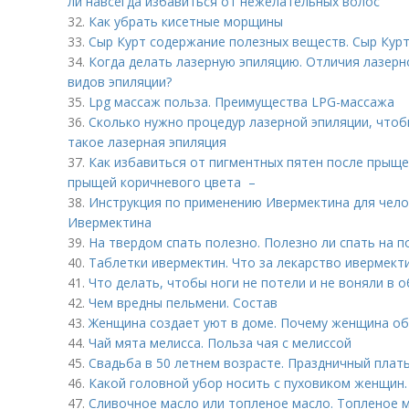
ли навсегда избавиться от нежелательных волос
32.
Как убрать кисетные морщины
33.
Сыр Курт содержание полезных веществ. Сыр Кур
34.
Когда делать лазерную эпиляцию. Отличия лазерн
видов эпиляции?
35.
Lpg массаж польза. Преимущества LPG-массажа
36.
Сколько нужно процедур лазерной эпиляции, чтоб
такое лазерная эпиляция
37.
Как избавиться от пигментных пятен после прыщей
прыщей коричневого цвета –
38.
Инструкция по применению Ивермектина для чело
Ивермектина
39.
На твердом спать полезно. Полезно ли спать на п
40.
Таблетки ивермектин. Что за лекарство ивермект
41.
Что делать, чтобы ноги не потели и не воняли в 
42.
Чем вредны пельмени. Состав
43.
Женщина создает уют в доме. Почему женщина об
44.
Чай мята мелисса. Польза чая с мелиссой
45.
Свадьба в 50 летнем возрасте. Праздничный плат
46.
Какой головной убор носить с пуховиком женщин.
47.
Сливочное масло или топленое масло. Топленое ма