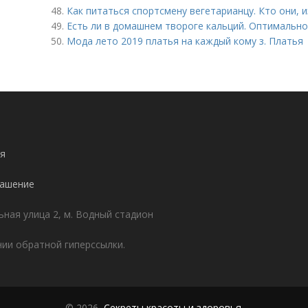
48.
Как питаться спортсмену вегетарианцу. Кто они,
49.
Есть ли в домашнем твороге кальций. Оптимальн
50.
Мода лето 2019 платья на каждый кому з. Платья
я
лашение
ьная улица 2, м. Водный стадион
ии обратной гиперссылки.
© 2026,
Секреты красоты и здоровья
.